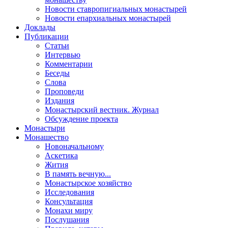
Новости ставропигиальных монастырей
Новости епархиальных монастырей
Доклады
Публикации
Статьи
Интервью
Комментарии
Беседы
Слова
Проповеди
Издания
Монастырский вестник. Журнал
Обсуждение проекта
Монастыри
Монашество
Новоначальному
Аскетика
Жития
В память вечную...
Монастырское хозяйство
Исследования
Консультация
Монахи миру
Послушания