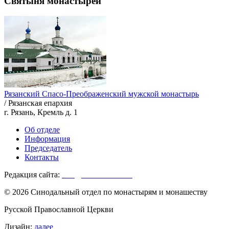
Святыня монастырей
Рязанский Спасо-Преображенский мужской монастырь
/ Рязанская епархия
г. Рязань, Кремль д. 1
Об отделе
Информация
Председатель
Контакты
Редакция сайта:
info@monasterium.ru
© 2026 Синодальный отдел по монастырям и монашеству
Русской Православной Церкви
Дизайн:
далее