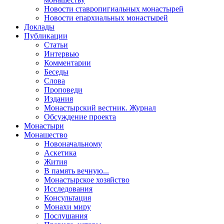
Новости ставропигиальных монастырей
Новости епархиальных монастырей
Доклады
Публикации
Статьи
Интервью
Комментарии
Беседы
Слова
Проповеди
Издания
Монастырский вестник. Журнал
Обсуждение проекта
Монастыри
Монашество
Новоначальному
Аскетика
Жития
В память вечную...
Монастырское хозяйство
Исследования
Консультация
Монахи миру
Послушания