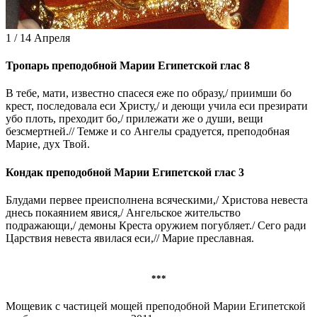
1 / 14 Апреля
Тропарь преподобной Марии Египетской
глас 8
В тебе, мати, известно спасеся еже по образу,/ приимши бо
крест, последовала еси Христу,/ и деющи учила еси презирати
убо плоть, преходит бо,/ прилежати же о души, вещи
безсмертней.// Темже и со Ангелы срадуется, преподобная
Марие, дух Твой.
Кондак преподобной Марии Египетской
глас 3
Блудами первее преисполнена всяческими,/ Христова невеста
днесь покаянием явися,/ Ангельское жительство
подражающи,/ демоны Креста оружием погубляет./ Сего ради
Царствия невеста явилася еси,// Марие преславная.
***
Мощевик с частицей мощей преподобной Марии Египетской