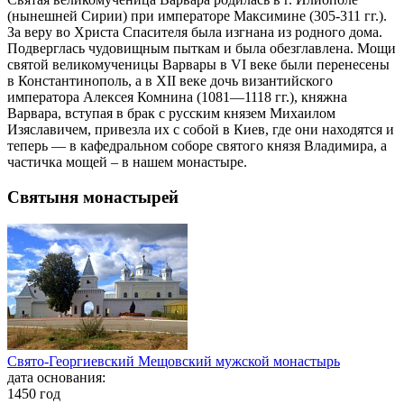
(нынешней Сирии) при императоре Максимине (305-311 гг.).
За веру во Христа Спасителя была изгнана из родного дома.
Подверглась чудовищным пыткам и была обезглавлена. Мощи
святой великомученицы Варвары в VI веке были перенесены
в Константинополь, а в XII веке дочь византийского
императора Алексея Комнина (1081—1118 гг.), княжна
Варвара, вступая в брак с русским князем Михаилом
Изяславичем, привезла их с собой в Киев, где они находятся и
теперь — в кафедральном соборе святого князя Владимира, а
частичка мощей – в нашем монастыре.
Святыня монастырей
Свято-Георгиевский Мещовский мужской монастырь
дата основания:
1450 год