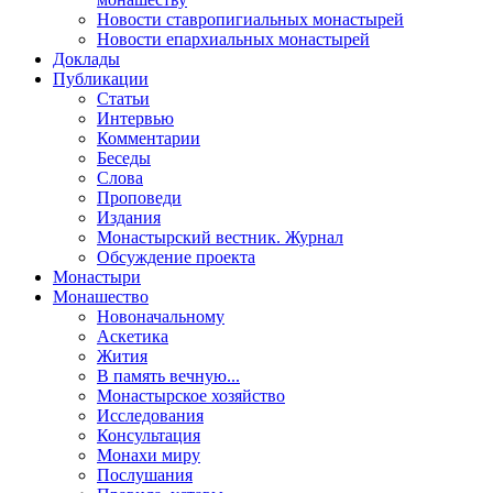
Новости ставропигиальных монастырей
Новости епархиальных монастырей
Доклады
Публикации
Статьи
Интервью
Комментарии
Беседы
Слова
Проповеди
Издания
Монастырский вестник. Журнал
Обсуждение проекта
Монастыри
Монашество
Новоначальному
Аскетика
Жития
В память вечную...
Монастырское хозяйство
Исследования
Консультация
Монахи миру
Послушания