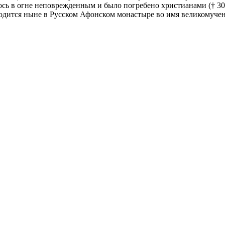
алось в огне неповрежденным и было погребено христианами († 
аходится ныне в Русском Афонском монастыре во имя великомуче