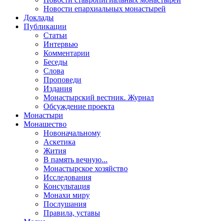
Новости епархиальных монастырей
Доклады
Публикации
Статьи
Интервью
Комментарии
Беседы
Слова
Проповеди
Издания
Монастырский вестник. Журнал
Обсуждение проекта
Монастыри
Монашество
Новоначальному
Аскетика
Жития
В память вечную...
Монастырское хозяйство
Исследования
Консультация
Монахи миру
Послушания
Правила, уставы