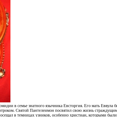
мидии в семье знатного язычника Евсторгия. Его мать Еввула б
 отроком. Святой Пантелеимон посвятил свою жизнь страждущим
осещал в темницах узников, особенно христиан, которыми были