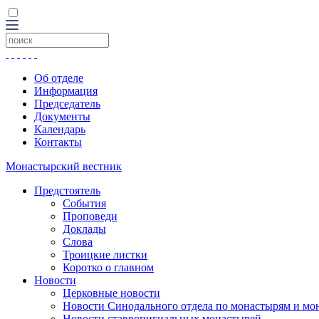
Об отделе
Информация
Председатель
Документы
Календарь
Контакты
Монастырский вестник
Предстоятель
События
Проповеди
Доклады
Слова
Троицкие листки
Коротко о главном
Новости
Церковные новости
Новости Синодального отдела по монастырям и мо
Новости ставропигиальных монастырей