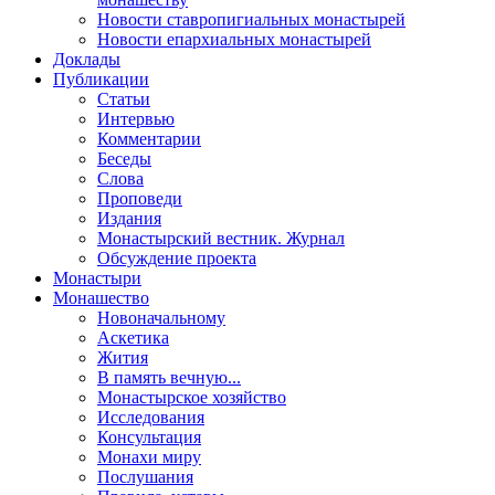
Новости ставропигиальных монастырей
Новости епархиальных монастырей
Доклады
Публикации
Статьи
Интервью
Комментарии
Беседы
Слова
Проповеди
Издания
Монастырский вестник. Журнал
Обсуждение проекта
Монастыри
Монашество
Новоначальному
Аскетика
Жития
В память вечную...
Монастырское хозяйство
Исследования
Консультация
Монахи миру
Послушания