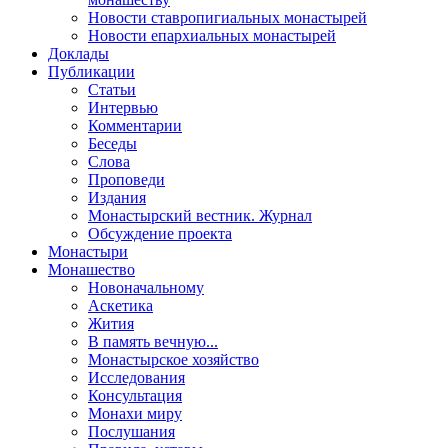
Новости ставропигиальных монастырей
Новости епархиальных монастырей
Доклады
Публикации
Статьи
Интервью
Комментарии
Беседы
Слова
Проповеди
Издания
Монастырский вестник. Журнал
Обсуждение проекта
Монастыри
Монашество
Новоначальному
Аскетика
Жития
В память вечную...
Монастырское хозяйство
Исследования
Консультация
Монахи миру
Послушания