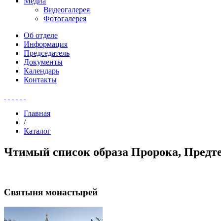
Медиа
Видеогалерея
Фотогалерея
Об отделе
Информация
Председатель
Документы
Календарь
Контакты
Главная
/
Каталог
Чтимый список образа Пророка, Предте
Святыня монастырей