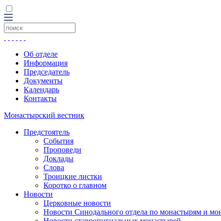
Об отделе
Информация
Председатель
Документы
Календарь
Контакты
Монастырский вестник
Предстоятель
События
Проповеди
Доклады
Слова
Троицкие листки
Коротко о главном
Новости
Церковные новости
Новости Синодального отдела по монастырям и мо
Новости ставропигиальных монастырей