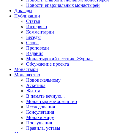
Новости епархиальных монастырей
Доклады
Публикации
Статьи
Интервью
Комментарии
Беседы
Слова
Проповеди
Издания
Монастырский вестник. Журнал
Обсуждение проекта
Монастыри
Монашество
Новоначальному
Аскетика
Жития
В память вечную...
Монастырское хозяйство
Исследования
Консультация
Монахи миру
Послушания
Правила, уставы