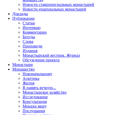
Новости ставропигиальных монастырей
Новости епархиальных монастырей
Доклады
Публикации
Статьи
Интервью
Комментарии
Беседы
Слова
Проповеди
Издания
Монастырский вестник. Журнал
Обсуждение проекта
Монастыри
Монашество
Новоначальному
Аскетика
Жития
В память вечную...
Монастырское хозяйство
Исследования
Консультация
Монахи миру
Послушания