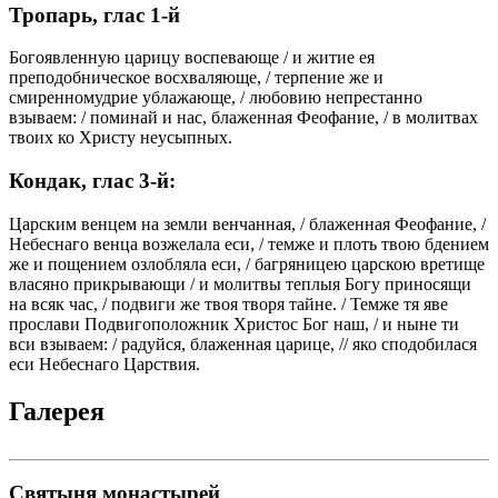
Тропарь, глас 1-й
Богоявленную царицу воспевающе / и житие ея
преподобническое восхваляюще, / терпение же и
смиренномудрие ублажающе, / любовию непрестанно
взываем: / поминай и нас, блаженная Феофание, / в молитвах
твоих ко Христу неусыпных.
Кондак, глас 3-й:
Царским венцем на земли венчанная, / блаженная Феофание, /
Небеснаго венца возжелала еси, / темже и плоть твою бдением
же и пощением озлобляла еси, / багряницею царскою вретище
власяно прикрывающи / и молитвы теплыя Богу приносящи
на всяк час, / подвиги же твоя творя тайне. / Темже тя яве
прослави Подвигоположник Христос Бог наш, / и ныне ти
вси взываем: / радуйся, блаженная царице, // яко сподобилася
еси Небеснаго Царствия.
Галерея
Святыня монастырей