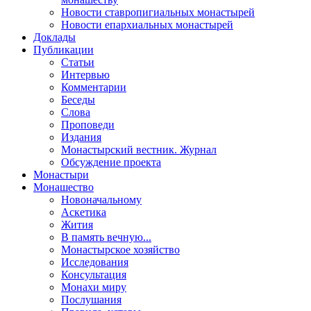
Новости ставропигиальных монастырей
Новости епархиальных монастырей
Доклады
Публикации
Статьи
Интервью
Комментарии
Беседы
Слова
Проповеди
Издания
Монастырский вестник. Журнал
Обсуждение проекта
Монастыри
Монашество
Новоначальному
Аскетика
Жития
В память вечную...
Монастырское хозяйство
Исследования
Консультация
Монахи миру
Послушания