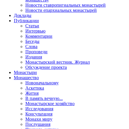
Новости ставропигиальных монастырей
Новости епархиальных монастырей
Доклады
Публикации
Статьи
Интервью
Комментарии
Беседы
Слова
Проповеди
Издания
Монастырский вестник. Журнал
Обсуждение проекта
Монастыри
Монашество
Новоначальному
Аскетика
Жития
В память вечную...
Монастырское хозяйство
Исследования
Консультация
Монахи миру
Послушания