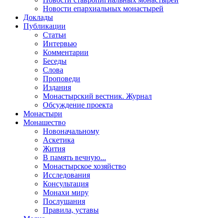
Новости епархиальных монастырей
Доклады
Публикации
Статьи
Интервью
Комментарии
Беседы
Слова
Проповеди
Издания
Монастырский вестник. Журнал
Обсуждение проекта
Монастыри
Монашество
Новоначальному
Аскетика
Жития
В память вечную...
Монастырское хозяйство
Исследования
Консультация
Монахи миру
Послушания
Правила, уставы