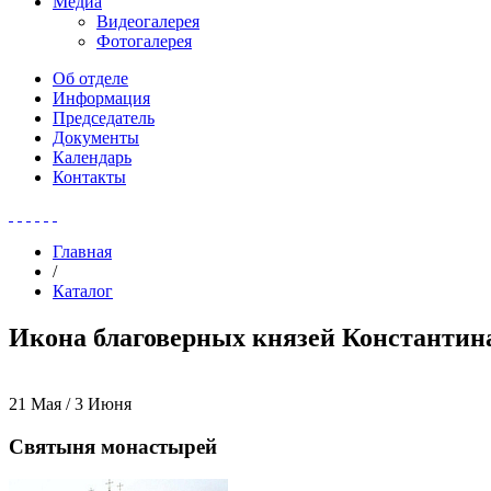
Медиа
Видеогалерея
Фотогалерея
Об отделе
Информация
Председатель
Документы
Календарь
Контакты
Главная
/
Каталог
Икона благоверных князей Константина
21 Мая / 3 Июня
Святыня монастырей