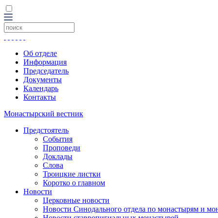
Об отделе
Информация
Председатель
Документы
Календарь
Контакты
Монастырский вестник
Предстоятель
События
Проповеди
Доклады
Слова
Троицкие листки
Коротко о главном
Новости
Церковные новости
Новости Синодального отдела по монастырям и мо
Новости ставропигиальных монастырей