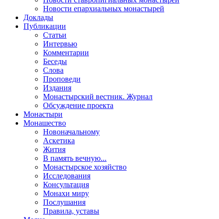
Новости епархиальных монастырей
Доклады
Публикации
Статьи
Интервью
Комментарии
Беседы
Слова
Проповеди
Издания
Монастырский вестник. Журнал
Обсуждение проекта
Монастыри
Монашество
Новоначальному
Аскетика
Жития
В память вечную...
Монастырское хозяйство
Исследования
Консультация
Монахи миру
Послушания
Правила, уставы