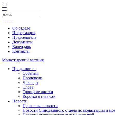
Об отделе
Информация
Председатель
Документы
Календарь
Контакты
Монастырский вестник
Предстоятель
События
Проповеди
Доклады
Слова
Троицкие листки
Коротко о главном
Новости
Церковные новости
Новости Синодального отдела по монастырям и мо
Новости ставропигиальных монастырей