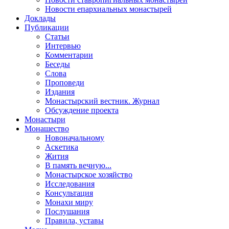
Новости епархиальных монастырей
Доклады
Публикации
Статьи
Интервью
Комментарии
Беседы
Слова
Проповеди
Издания
Монастырский вестник. Журнал
Обсуждение проекта
Монастыри
Монашество
Новоначальному
Аскетика
Жития
В память вечную...
Монастырское хозяйство
Исследования
Консультация
Монахи миру
Послушания
Правила, уставы