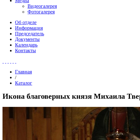
Медиа
Видеогалерея
Фотогалерея
Об отделе
Информация
Председатель
Документы
Календарь
Контакты
Главная
/
Каталог
Икона благоверных князя Михаила Тве