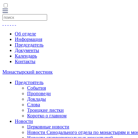
Об отделе
Информация
Председатель
Документы
Календарь
Контакты
Монастырский вестник
Предстоятель
События
Проповеди
Доклады
Слова
Троицкие листки
Коротко о главном
Новости
Церковные новости
Новости Синодального отдела по монастырям и мо
Новости ставропигиальных монастырей