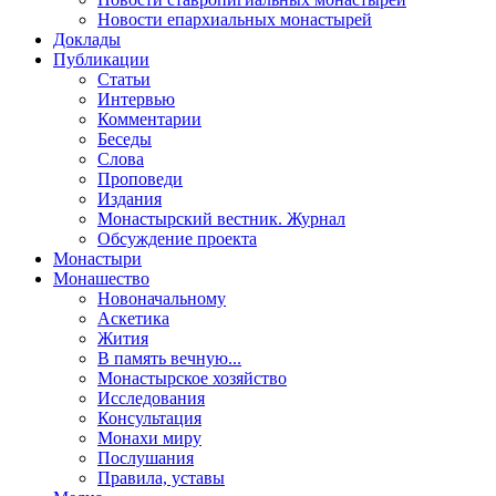
Новости епархиальных монастырей
Доклады
Публикации
Статьи
Интервью
Комментарии
Беседы
Слова
Проповеди
Издания
Монастырский вестник. Журнал
Обсуждение проекта
Монастыри
Монашество
Новоначальному
Аскетика
Жития
В память вечную...
Монастырское хозяйство
Исследования
Консультация
Монахи миру
Послушания
Правила, уставы