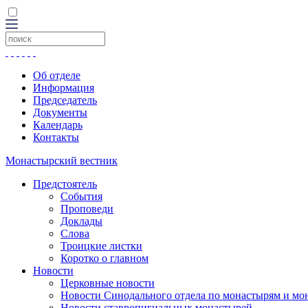
Об отделе
Информация
Председатель
Документы
Календарь
Контакты
Монастырский вестник
Предстоятель
События
Проповеди
Доклады
Слова
Троицкие листки
Коротко о главном
Новости
Церковные новости
Новости Синодального отдела по монастырям и мо
Новости ставропигиальных монастырей