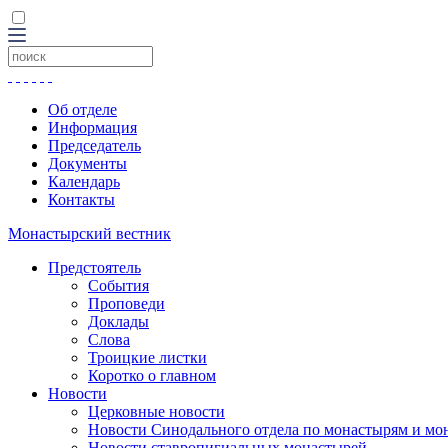
Об отделе
Информация
Председатель
Документы
Календарь
Контакты
Монастырский вестник
Предстоятель
События
Проповеди
Доклады
Слова
Троицкие листки
Коротко о главном
Новости
Церковные новости
Новости Синодального отдела по монастырям и мо
Новости ставропигиальных монастырей