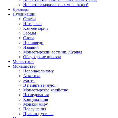
Новости епархиальных монастырей
Доклады
Публикации
Статьи
Интервью
Комментарии
Беседы
Слова
Проповеди
Издания
Монастырский вестник. Журнал
Обсуждение проекта
Монастыри
Монашество
Новоначальному
Аскетика
Жития
В память вечную...
Монастырское хозяйство
Исследования
Консультация
Монахи миру
Послушания
Правила, уставы