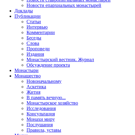
Новости епархиальных монастырей
Доклады
Публикации
Статьи
Интервью
Комментарии
Беседы
Слова
Проповеди
Издания
Монастырский вестник. Журнал
Обсуждение проекта
Монастыри
Монашество
Новоначальному
Аскетика
Жития
В память вечную...
Монастырское хозяйство
Исследования
Консультация
Монахи миру
Послушания
Правила, уставы