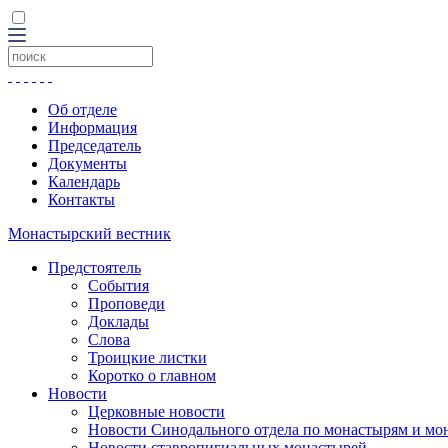
Об отделе
Информация
Председатель
Документы
Календарь
Контакты
Монастырский вестник
Предстоятель
События
Проповеди
Доклады
Слова
Троицкие листки
Коротко о главном
Новости
Церковные новости
Новости Синодального отдела по монастырям и мо
Новости ставропигиальных монастырей