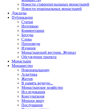
Новости ставропигиальных монастырей
Новости епархиальных монастырей
Доклады
Публикации
Статьи
Интервью
Комментарии
Беседы
Слова
Проповеди
Издания
Монастырский вестник. Журнал
Обсуждение проекта
Монастыри
Монашество
Новоначальному
Аскетика
Жития
В память вечную...
Монастырское хозяйство
Исследования
Консультация
Монахи миру
Послушания