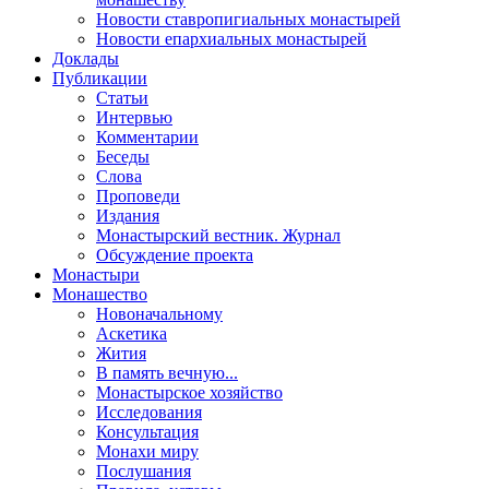
Новости ставропигиальных монастырей
Новости епархиальных монастырей
Доклады
Публикации
Статьи
Интервью
Комментарии
Беседы
Слова
Проповеди
Издания
Монастырский вестник. Журнал
Обсуждение проекта
Монастыри
Монашество
Новоначальному
Аскетика
Жития
В память вечную...
Монастырское хозяйство
Исследования
Консультация
Монахи миру
Послушания