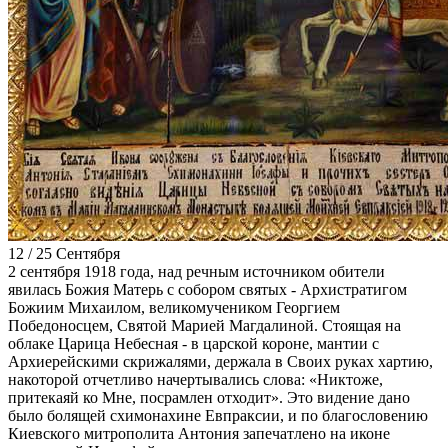
12 / 25 Сентября
2 сентября 1918 года, над речным источником обители
явилась Божия Матерь с собором святых - Архистратигом
Божиим Михаилом, великомучеником Георгием
Победоносцем, Святой Марией Магдалиной. Стоящая на
облаке Царица Небесная - в царской короне, мантии с
Архиерейскими скрижалями, держала в Своих руках хартию,
накоторой отчетливо начертывались слова: «Никтоже,
притекаяй ко Мне, посрамлен отходит». Это видение дано
было болящей схимонахине Евпраксии, и по благословению
Киевского митрополита Антония запечатлено на иконе