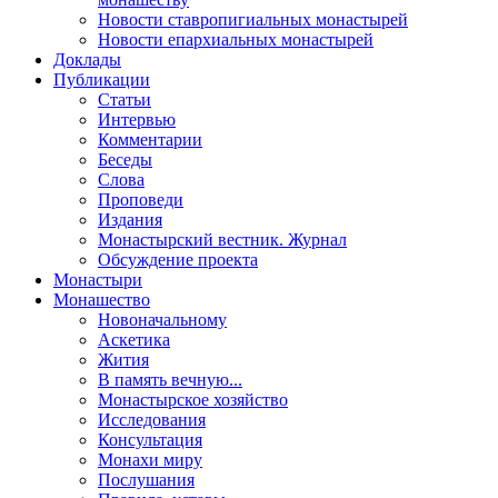
Новости ставропигиальных монастырей
Новости епархиальных монастырей
Доклады
Публикации
Статьи
Интервью
Комментарии
Беседы
Слова
Проповеди
Издания
Монастырский вестник. Журнал
Обсуждение проекта
Монастыри
Монашество
Новоначальному
Аскетика
Жития
В память вечную...
Монастырское хозяйство
Исследования
Консультация
Монахи миру
Послушания