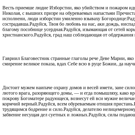
Весть приемше людие Изборстии, яко убийством и пожаром ид
Николая, с вышних призре на обуреваемых напастьми Пречистая
исполнени, люди изборстии умиленно взываху Богородице:Раду
сострадавша.Радуйся, Твоя бо любовь на нас, аки дождь, ниспа
благому пособнице усердная.Радуйся, изымающая от сетей кор
христианского.Радуйся, град наш соблюдающая от обдержания 
Гавриил Благовестник странные глаголы рече Деве Марии, яко 
смирение великое показа, вдах Себе всю в руце Божии, да на
Достоит мужем наипаче охрану домов и весей имети, зане сило
лютого врага, разоряющего домы, — и егда помышляху, како вра
покрову Богоматере радующеся, вознесут ей вси мужие велича
кормчий верный.Радуйся, всем обуреваемым отишия пристань.Р
трудящимся бодрение и сило.Радуйся, делателю нелицемерному
забвение несущая дел суетных и ложных.Радуйся, силы подающ