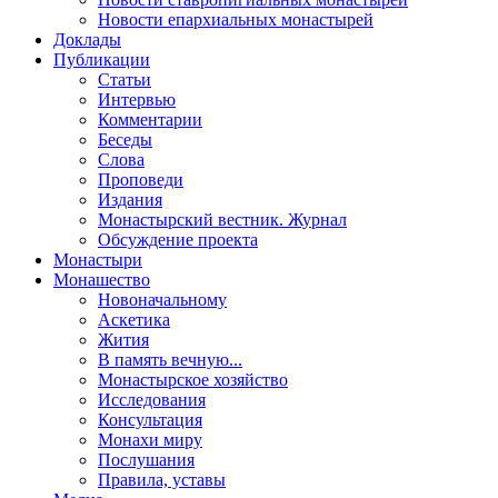
Новости епархиальных монастырей
Доклады
Публикации
Статьи
Интервью
Комментарии
Беседы
Слова
Проповеди
Издания
Монастырский вестник. Журнал
Обсуждение проекта
Монастыри
Монашество
Новоначальному
Аскетика
Жития
В память вечную...
Монастырское хозяйство
Исследования
Консультация
Монахи миру
Послушания
Правила, уставы