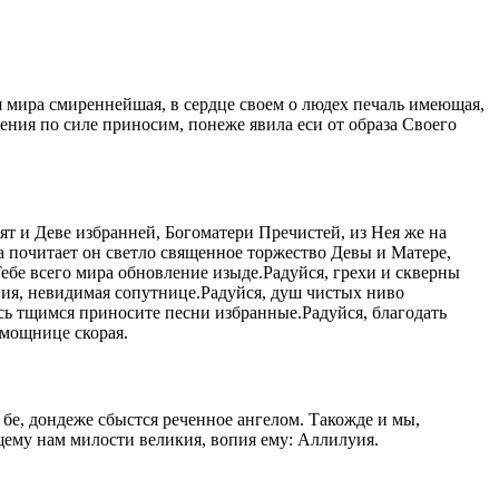
я мира смиреннейшая, в сердце своем о людех печаль имеющая,
ния по силе приносим, понеже явила еси от образа Своего
т и Деве избранней, Богоматери Пречистей, из Нея же на
да почитает он светло священное торжество Девы и Матере,
Тебе всего мира обновление изыде.Радуйся, грехи и скверны
ния, невидимая сопутнице.Радуйся, душ чистых ниво
есь тщимся приносите песни избранные.Радуйся, благодать
омощнице скорая.
ем бе, дондеже сбыстся реченное ангелом. Такожде и мы,
щему нам милости великия, вопия ему: Аллилуия.