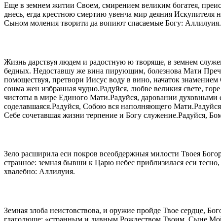
Еще в земнем житии Своем, смирением великим богатея, преис
днесь, егда крестною смертию увенча мир деяния Искупителя н
Сыном моления творити да вопиют спасаемые Богу: Аллилуия.
Жизнь дарствуя людем и радостную ю творяще, в земнем служе
бедных. Недоставшу же вина пирующим, болезнова Мати Пречи
помоществуя, претвори Иисус воду в вино, начаток знамением 
сонма жен избранная чудно.Радуйся, любве великия свете, гор
чистоты в мире Единого Мати.Радуйся, даровании духовными с
соделавшаяся.Радуйся, Собою вся наполняющего Мати.Радуйся
Себе сочетавшая жизни терпение и Богу служение.Радуйся, Бо
Зело расширила еси покров всеобдержныя милости Твоея Бого
странное: земная бывши к Царю небес приблизилася еси тесно,
хвалебно: Аллилуия.
Земная злоба неистовствова, и оружие пройде Твое сердце, Бог
глаголюще: «странным и дивным Рождеством Твоим, Сыне Мой, 