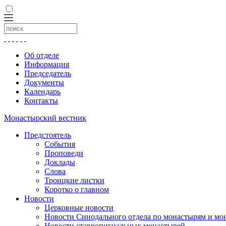
Об отделе
Информация
Председатель
Документы
Календарь
Контакты
Монастырский вестник
Предстоятель
События
Проповеди
Доклады
Слова
Троицкие листки
Коротко о главном
Новости
Церковные новости
Новости Синодального отдела по монастырям и мо
Новости ставропигиальных монастырей