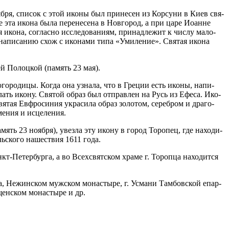
тяб­ря, спи­сок с этой ико­ны был при­не­сен из Кор­су­ни в Ки­ев свя­
 эта ико­на бы­ла пе­ре­не­се­на в Нов­го­род, а при ца­ре Иоанне
ко­на, со­глас­но ис­сле­до­ва­ни­ям, при­над­ле­жит к чис­лу ма­ло­
о на­пи­са­нию схож с ико­на­ми ти­па «Уми­ле­ние». Свя­тая ико­на
ей По­лоц­кой (па­мять 23 мая).
­го­ро­ди­цы. Ко­гда она узна­ла, что в Гре­ции есть ико­ны, на­пи­
и­слать ико­ну. Свя­той об­раз был от­прав­лен на Русь из Ефе­са. Ико­
­тая Ев­фро­си­ния укра­си­ла об­раз зо­ло­том, се­реб­ром и дра­го­
ме­ния и ис­це­ле­ния.
­мять 23 но­яб­ря), увез­ла эту ико­ну в го­род То­ро­пец, где на­хо­ди­
ль­ско­го на­ше­ствия 1611 го­да.
Пе­тер­бур­га, а во Все­х­свят­ском хра­ме г. То­роп­ца на­хо­дит­ся
р­га, Нежин­ском муж­ском мо­на­сты­ре, г. Усма­ни Там­бов­ской епар­
щен­ском мо­на­сты­ре и др.