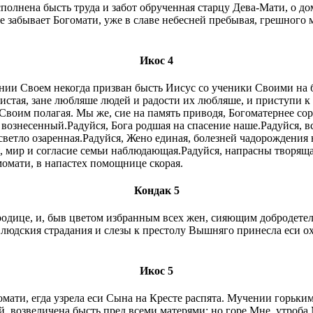
полнена бысть труда и забот обрученная старцу Дева-Мати, о д
е забывает Богомати, уже в славе небесней пребывая, грешного 
Икос 4
нии Своем некогда призван бысть Иисус со ученики Своими на 
стая, зане любляше людей и радости их любляше, и приступи 
Своим полагая. Мы же, сие на память приводя, Богоматернее сор
е вознесенный.Радуйся, Бога родшая на спасение наше.Радуйся, 
ветло озаренная.Радуйся, Жено единая, болезней чадорождения
, мир и согласие семьи наблюдающая.Радуйся, напрасны творящ
момати, в напастех помощнице скорая.
Кондак 5
родице, и, быв цветом избранным всех жен, сияющим добродете
 людския страдания и слезы к престолу Вышняго принесла еси ох
Икос 5
омати, егда узрела еси Сына на Кpecтe распята. Мучении горьки
возвеличена бысть пред всеми матерями; но горе Мне, утроба М