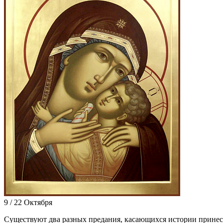
9 / 22 Октября
Су­ще­ству­ют два раз­ных пре­да­ния, ка­са­ю­щих­ся ис­то­рии при­не