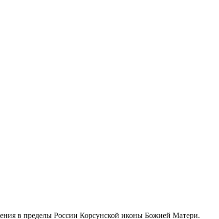
­се­ния в пре­де­лы Рос­сии Кор­сун­ской ико­ны Бо­жи­ей Ма­те­ри.