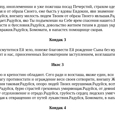
яху, иноплеменнии и уже пожгоша посад Печерстий, страхом од
 и от образа Своего, еже бысть у вдовы Евдокии, яви знамение 
йся, внезапу милость людем Твоим от образа Твоего явльшая.Ра
дает.Радуйся, яко Ты подъемлеши на Себе ярем спасения нашего.
ысти и буесловия.Радуйся, довольство житием тихим в душах ук
вражия.Радуйся, Бомомати, в напастех помощнице скорая.
Кондак 3
смутитися Ей зело, понеже благовести Ей рождение Сына без му
учит и нас, приосененных Богоматерним заступлением, возглаша
Икос 3
ю и крепостию обладают. Сего ради и возсташа, якоже един, вс
гу противостати и ограждение веси своея сотворити, внезапу Же
ния таковая:Радуйся, опоро людей Твоих нерушимая.Радуйся, вс
адуйся, бурю страстей греховных умиряющая.Радуйся, от деяний
 отдохновение и отрадо.Радуйся, грубость сердец людских умяг
ая к отвращению от путей лукавствия.Радуйся, Бомомати, в нап
Кондак 4