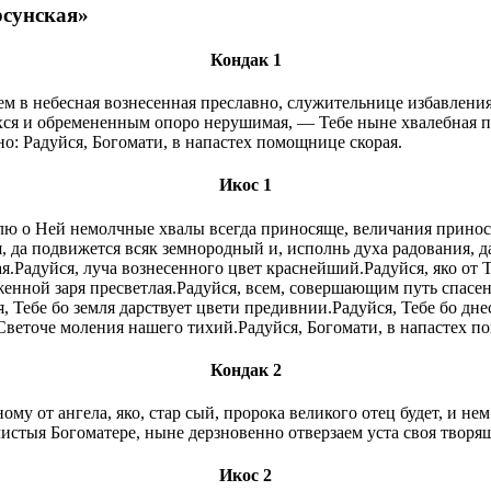
рсунская»
Кондак 1
ем в небесная вознесенная преславно, служительнице избавлени
ся и обремененным опоро нерушимая, — Тебе ныне хвалебная пе
о: Радуйся, Богомати, в напастех помощнице скорая.
Икос 1
ю о Ней немолчные хвалы всегда приносяще, величания принося
я, да подвижется всяк земнородный и, исполнь духа радования, 
я.Радуйся, луча вознесенного цвет краснейший.Радуйся, яко от 
енной заря пресветлая.Радуйся, всем, совершающим путь спасе
, Тебе бо земля дарствует цвети предивнии.Радуйся, Тебе бо дн
Светоче моления нашего тихий.Радуйся, Богомати, в напастех п
Кондак 2
ному от ангела, яко, стар сый, пророка великого отец будет, и н
истыя Богоматере, ныне дерзновенно отверзаем уста своя творя
Икос 2