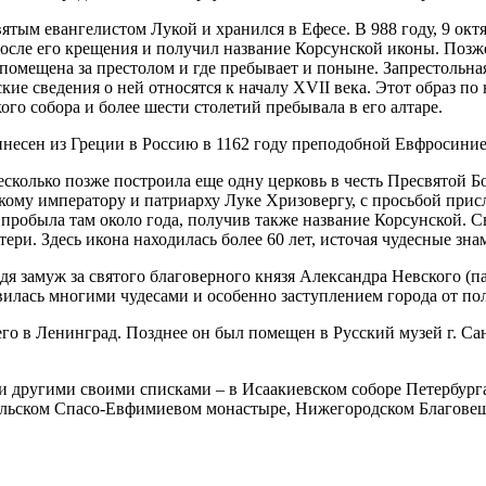
вя­тым еван­ге­ли­стом Лу­кой и хра­нил­ся в Ефе­се. В 988 го­ду, 9 ок­
сле его кре­ще­ния и по­лу­чил на­зва­ние Кор­сун­ской ико­ны. Поз­же
е­ще­на за пре­сто­лом и где пре­бы­ва­ет и по­ныне. За­пре­столь­ная и
­ские све­де­ния о ней от­но­сят­ся к на­ча­лу XVII ве­ка. Этот об­раз п
го со­бо­ра и бо­лее ше­сти сто­ле­тий пре­бы­ва­ла в его ал­та­ре.
не­сен из Гре­ции в Рос­сию в 1162 го­ду пре­по­доб­ной Ев­фро­си­ни­
есколь­ко поз­же по­стро­и­ла еще од­ну цер­ковь в честь Пре­свя­той Бо
ско­му им­пе­ра­то­ру и пат­ри­ар­ху Лу­ке Хри­зо­вер­гу, с прось­бой пр
ро­бы­ла там око­ло го­да, по­лу­чив так­же на­зва­ние Кор­сун­ской. Свя
е­ри. Здесь ико­на на­хо­ди­лась бо­лее 60 лет, ис­то­чая чу­дес­ные зна­
­дя за­муж за свя­то­го бла­го­вер­но­го кня­зя Алек­сандра Нев­ско­го (па
­ви­лась мно­ги­ми чу­де­са­ми и осо­бен­но за­ступ­ле­ни­ем го­ро­да от по
его в Ле­нин­град. Позд­нее он был по­ме­щен в Рус­ский му­зей г. Санкт-
 и дру­ги­ми сво­и­ми спис­ка­ми – в Иса­а­ки­ев­ском со­бо­ре Пе­тер­бу
ь­ском Спа­со-Ев­фи­ми­е­вом мо­на­сты­ре, Ни­же­го­род­ском Бла­го­ве­