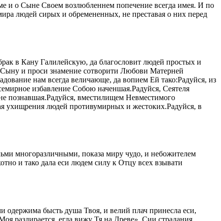
оме и о Сыне Своем возлюбленнем попечение всегда имея. И по
мира людей сирых и обремененных, не преставая о них перед
брак в Кану Галилейскую, да благословит людей простых и
к Сыну и проси знамение сотворити Любови Матерней
адование нам всегда величающе, да вопием Ей тако:Радуйся, из
всемирное избавление Собою наченшая.Радуйся, Сеятеля
 не познавшая.Радуйся, вместилищем Невместимого
ая ухищрения людей противумирных и жестоких.Радуйся, в
льми многоразличными, показа миру чудо, и небожителем
отно и тако дала еси людем силу к Отцу всех взывати
ми одержима бысть душа Твоя, и велий плач принесла ecи,
оя раздирается, егда вижу Тя на Древе». Сии страдания