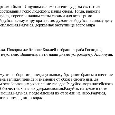
ержими быша. Ищущим же им спасения у дома святителя
сострадания горю людскому, излия слезы. Тогда, радости
дуйся, горестей нашим слезы своими для всех зримо
Радуйся, всему миру врачевство духовное.Радуйся, всякому делу
репляющая.Радуйся, державная заступнице всего мира
жа. Покорна же бе воле Божией избранная раба Господня,
ти неустанно Вышнему, пути наши дивно устроящему: Аллилуия.
и мужие изборстии, внегда услышаху бряцание бранем и шествие
на великая прииде и знамение от образа своего яви, да
ем ослабевающим укрепление твердое.Радуйся, моря житейского
 бесчестных и злых удерживающая.Радуйся, на земле в поте
чающая.Радуйся, подъемлющая их от земли на небо.Радуйся,
астех помощнице скорая.