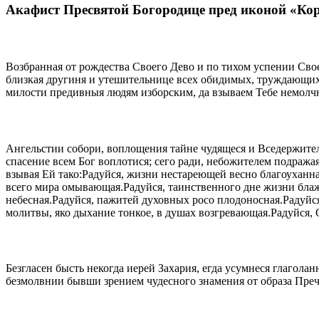
Акафист Пресвятой Богородице пред иконой «Ко
Возбранная от рождества Своего Дево и по тихом успении Сво
близкая другиня и утешительнице всех обидимых, труждающих
милости предивныя людям изборским, да взываем Тебе немолчн
Ангельстии собори, воплощения тайне чудящеся и Вседержител
спасение всем Бог воплотися; сего ради, небожителем подража
взывая Ей тако:Радуйся, жизни нестареющей весно благоуханна
всего мира омывающая.Радуйся, таинственного дне жизни блаж
небесная.Радуйся, пажитей духовных росо плодоносная.Радуйся
молитвы, яко дыхание тонкое, в душах возгревающая.Радуйся, 
Безгласен бысть некогда иерей Захария, егда усумнеся глаголан
безмолвнии бывши зрением чудесного знамения от образа Преч