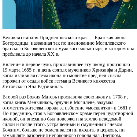
Великая святыня Приднепровского края — Братская икона
Богородицы, названная так по именованию Могилевского
братского Богоявленского мужского монастыря, в котором она
пребывала до начала XX в.
Явление и первое чудо, прославившее эту икону, произошло
19 марта 1655 г., в день святых мучеников Хрисанфа и Дарии,
когда излившая слезы икона по молитве пред ней спасла
горожан от осады войск гетмана Великого княжества
Литовского Яна Радзивилла.
Второй раз Божия Матерь прославила свою икону в 1708 г.,
когда князь Меньшиков, будучи в Могилеве, задумал
отомстить жителям города за избиение «москвитян» в 1661 г.
По преданию, стоя в Богоявленском храме перед чудотворной
иконой, он внезапно был повержен на землю неведомой
силой и после этого, устрашенный и смущенный гневом
Божиим, больше не осмеливался ни входить в церковь, ни
замышлять разорения непокорного города над Днепром.