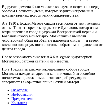
В другие времена было множество случаев исцеления перед
образом Пречистой Девы, которые зафиксиксированы в
документальных исторических свидетельствах.
А в 1910 г. Божия Матерь спасла весь город от уничтожения
огнем. Тогда загорелось предместье Луполово, пожар из-за
ветра перешел в город и угрожал Воскресенской церкви и
Богоявленскому монастырю. Могилевчане вынесли
чудотворный образ на объятые пламенем улицы — и ветер,
внезапно повернув, погнал огонь в обратном направлении от
центра города.
После безбожного лихолетья XX в. судьба чудотворной
Могилево-Братской святыни не известна.
Но в Трехсвятительском кафедральном соборе города
Могилева находится древняя копия иконы, благоговейно
почитаемая прихожанами, возле которой регулярно
совершается акафистное пение Божией Матери.
Об отделе
Информация
Председатель
Контакты