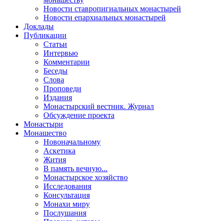
Новости ставропигиальных монастырей
Новости епархиальных монастырей
Доклады
Публикации
Статьи
Интервью
Комментарии
Беседы
Слова
Проповеди
Издания
Монастырский вестник. Журнал
Обсуждение проекта
Монастыри
Монашество
Новоначальному
Аскетика
Жития
В память вечную...
Монастырское хозяйство
Исследования
Консультация
Монахи миру
Послушания