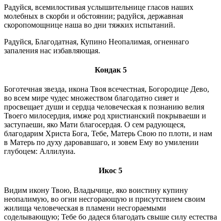
Радуйся, всемилостивая услышительнице гласов наших
молебных в скорби и обстоянии; радуйся, державная
скоропомощнице наша во дни тяжких испытаний.
Радуйся, Благодатная, Купино Неопалимая, огненнаго
запаления нас избавляющая.
Кондак 5
Боготечная звезда, икона Твоя всечестная, Богородице Дево,
во всем мире чудес множеством благодатно сияет и
просвещает души и сердца человеческая к познанию велия
Твоего милосердия, имже род христианский покрываеши и
заступаеши, яко Мати благосердая. О сем радующеся,
благодарим Христа Бога, Тебе, Матерь Свою по плоти, и нам
в Матерь по духу даровавшаго, и зовем Ему во умилении
глубоцем: Аллилуиа.
Икос 5
Видим икону Твою, Владычице, яко воистину купину
неопалимую, во огни несгорающую и присутствием своим
жилища человеческая в пламени несгораемыми
соделывающую; Тебе бо дадеся благодать свыше силу естества