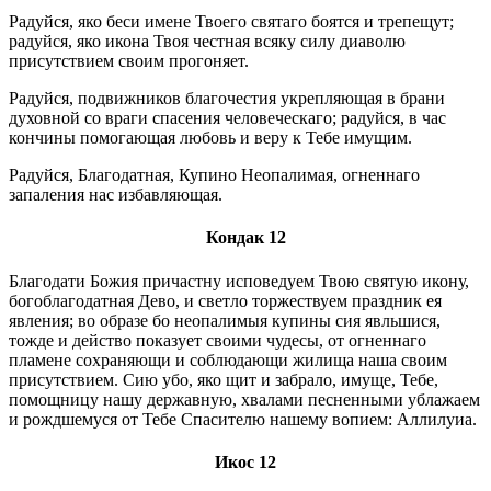
Радуйся, яко беси имене Твоего святаго боятся и трепещут;
радуйся, яко икона Твоя честная всяку силу диаволю
присутствием своим прогоняет.
Радуйся, подвижников благочестия укрепляющая в брани
духовной со враги спасения человеческаго; радуйся, в час
кончины помогающая любовь и веру к Тебе имущим.
Радуйся, Благодатная, Купино Неопалимая, огненнаго
запаления нас избавляющая.
Кондак 12
Благодати Божия причастну исповедуем Твою святую икону,
богоблагодатная Дево, и светло торжествуем праздник ея
явления; во образе бо неопалимыя купины сия явльшися,
тожде и действо показует своими чудесы, от огненнаго
пламене сохраняющи и соблюдающи жилища наша своим
присутствием. Сию убо, яко щит и забрало, имуще, Тебе,
помощницу нашу державную, хвалами песненными ублажаем
и рождшемуся от Тебе Спасителю нашему вопием: Аллилуиа.
Икос 12