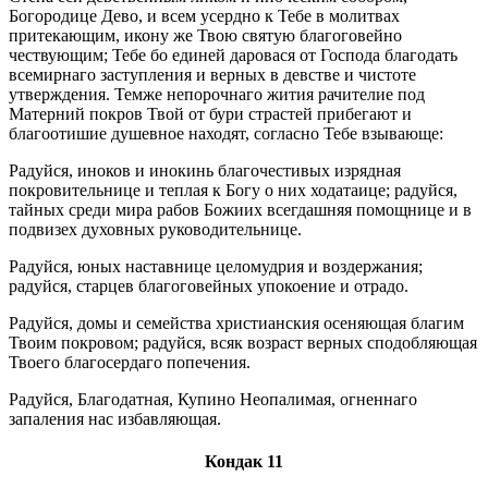
Богородице Дево, и всем усердно к Тебе в молитвах
притекающим, икону же Твою святую благоговейно
чествующим; Тебе бо единей даровася от Господа благодать
всемирнаго заступления и верных в девстве и чистоте
утверждения. Темже непорочнаго жития рачителие под
Матерний покров Твой от бури страстей прибегают и
благоотишие душевное находят, согласно Тебе взывающе:
Радуйся, иноков и инокинь благочестивых изрядная
покровительнице и теплая к Богу о них ходатаице; радуйся,
тайных среди мира рабов Божиих всегдашняя помощнице и в
подвизех духовных руководительнице.
Радуйся, юных наставнице целомудрия и воздержания;
радуйся, старцев благоговейных упокоение и отрадо.
Радуйся, домы и семейства христианския осеняющая благим
Твоим покровом; радуйся, всяк возраст верных сподобляющая
Твоего благосердаго попечения.
Радуйся, Благодатная, Купино Неопалимая, огненнаго
запаления нас избавляющая.
Кондак 11