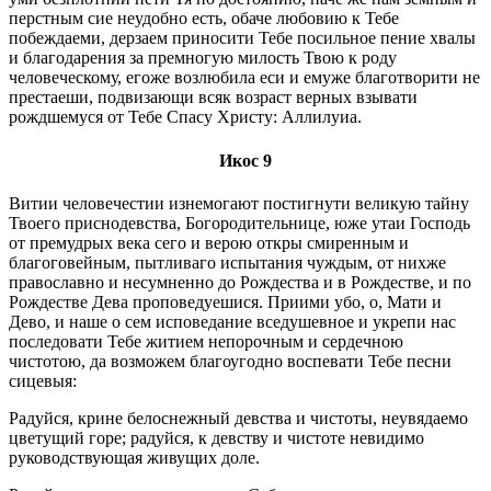
перстным сие неудобно есть, обаче любовию к Тебе
побеждаеми, дерзаем приносити Тебе посильное пение хвалы
и благодарения за премногую милость Твою к роду
человеческому, егоже возлюбила еси и емуже благотворити не
престаеши, подвизающи всяк возраст верных взывати
рождшемуся от Тебе Спасу Христу: Аллилуиа.
Икос 9
Витии человечестии изнемогают постигнути великую тайну
Твоего приснодевства, Богородительнице, юже утаи Господь
от премудрых века сего и верою откры смиренным и
благоговейным, пытливаго испытания чуждым, от нихже
православно и несумненно до Рождества и в Рождестве, и по
Рождестве Дева проповедуешися. Приими убо, о, Мати и
Дево, и наше о сем исповедание вседушевное и укрепи нас
последовати Тебе житием непорочным и сердечною
чистотою, да возможем благоугодно воспевати Тебе песни
сицевыя:
Радуйся, крине белоснежный девства и чистоты, неувядаемо
цветущий горе; радуйся, к девству и чистоте невидимо
руководствующая живущих доле.