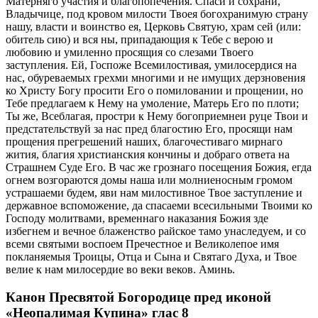
Матерняго участия и благопопечения. Спаси и сохрани,
Владычице, под кровом милости Твоея богохранимую страну
нашу, власти и воинство ея, Церковь Святую, храм сей (или:
обитель сию) и вся ны, припадающия к Тебе с верою и
любовию и умиленно просящия со слезами Твоего
заступления. Ей, Госпоже Всемилостивая, умилосердися на
нас, обуреваемых грехми многими и не имущих дерзновения
ко Христу Богу просити Его о помиловании и прощении, но
Тебе предлагаем к Нему на умоление, Матерь Его по плоти;
Ты же, Всеблагая, простри к Нему богоприемнеи руце Твои и
предстательствуй за нас пред благостию Его, просящи нам
прощения прегрешений наших, благочестиваго мирнаго
жития, благия христианския кончины и добраго ответа на
Страшнем Суде Его. В час же грознаго посещения Божия, егда
огнем возгораются домы наша или молниеносным громом
устрашаеми будем, яви нам милостивное Твое заступление и
державное вспоможение, да спасаеми всесильными Твоими ко
Господу молитвами, временнаго наказания Божия зде
избегнем и вечное блаженство райское тамо унаследуем, и со
всеми святыми воспоем Пречестное и Великолепое имя
покланяемыя Троицы, Отца и Сына и Святаго Духа, и Твое
велие к нам милосердие во веки веков. Аминь.
Канон Пресвятой Богородице пред иконой
«Неопалимая Купина» глас 8