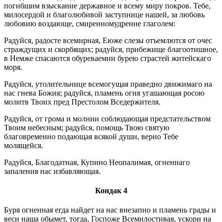
погибшим взыскание державное и всему миру покров. Тебе,
милосердой и благолюбивой заступнице нашей, за любовь
любовию воздающе, смиренномудренне глаголем:
Радуйся, радосте всемирная, Еюже слезы отъемлются от очес
страждущих и скорбящих; радуйся, прибежище благоотишное,
в Немже спасаются обуреваемии бурею страстей житейскаго
моря.
Радуйся, утолительнице всемогущая праведно движимаго на
нас гнева Божия; радуйся, пламень огня угашающая росою
молитв Твоих пред Престолом Вседержителя.
Радуйся, от грома и молнии соблюдающая предстательством
Твоим небесным; радуйся, помощь Твою святую
благовременно подающая всякой души, верно Тебе
молящейся.
Радуйся, Благодатная, Купино Неопалимая, огненнаго
запаления нас избавляющая.
Кондак 4
Буря огненная егда найдет на нас внезапно и пламень грады и
веси наша обымет, тогда, Госпоже Всемилостивая, ускори на