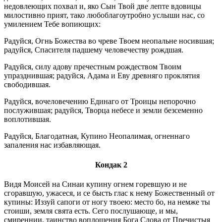
недовлеющих похвал и, яко Сын Твой две лепте вдовицы
милостивно прият, тако любоблагоутробно услыши нас, со
умилением Тебе вопиющих:
Радуйся, Огнь Божества во чреве Твоем неопальне носившая;
радуйся, Спасителя падшему человечеству рождшая.
Радуйся, силу адову пречестным рождеством Твоим
упразднившая; радуйся, Адама и Еву древняго проклятия
свободившая.
Радуйся, вочеловечению Единаго от Троицы непорочно
послужившая; радуйся, Творца небесе и земли безсеменно
воплотившая.
Радуйся, Благодатная, Купино Неопалимая, огненнаго
запаления нас избавляющая.
Кондак 2
Видя Моисей на Синаи купину огнем горевшую и не
сгоравшую, ужасеся, и се бысть глас к нему Божественный от
купины: Иззуй сапоги от ногу твоею: место бо, на немже ты
стоиши, земля свята есть. Сего послушающе, и мы,
смиреннии, таинство воплощения Бога Слова от Пречистыя