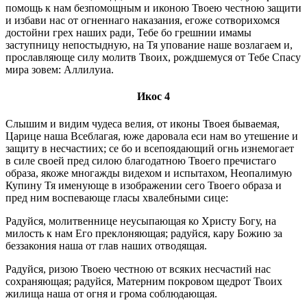
помощь к нам безпомощным и иконою Твоею честною защити
и избави нас от огненнаго наказания, егоже сотворихомся
достойни грех наших ради, Тебе бо грешнии имамы
заступницу непостыдную, на Тя упование наше возлагаем и,
прославляюще силу молитв Твоих, рождшемуся от Тебе Спасу
мира зовем: Аллилуиа.
Икос 4
Слышим и видим чудеса велия, от иконы Твоея бываемая,
Царице наша Всеблагая, юже даровала еси нам во утешение и
защиту в несчастиих; се бо и всепоядающий огнь изнемогает
в силе своей пред силою благодатною Твоего пречистаго
образа, якоже многажды видехом и испытахом, Неопалимую
Купину Тя именующе в изображении сего Твоего образа и
пред ним воспевающе гласы хвалебными сице:
Радуйся, молитвеннице неусыпающая ко Христу Богу, на
милость к нам Его преклоняющая; радуйся, кару Божию за
беззакония наша от глав наших отводящая.
Радуйся, ризою Твоею честною от всяких несчастий нас
сохраняющая; радуйся, Матерним покровом щедрот Твоих
жилища наша от огня и грома соблюдающая.