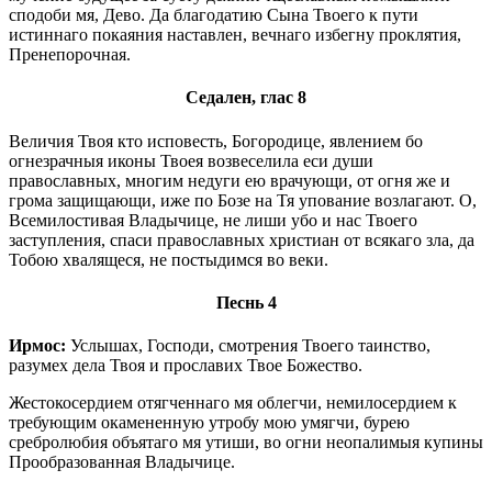
сподоби мя, Дево. Да благодатию Сына Твоего к пути
истиннаго покаяния наставлен, вечнаго избегну проклятия,
Пренепорочная.
Седален, глас 8
Величия Твоя кто исповесть, Богородице, явлением бо
огнезрачныя иконы Твоея возвеселила еси души
православных, многим недуги ею врачующи, от огня же и
грома защищающи, иже по Бозе на Тя упование возлагают. О,
Всемилостивая Владычице, не лиши убо и нас Твоего
заступления, спаси православных христиан от всякаго зла, да
Тобою хвалящеся, не постыдимся во веки.
Песнь 4
Ирмос:
Услышах, Господи, смотрения Твоего таинство,
разумех дела Твоя и прославих Твое Божество.
Жестокосердием отягченнаго мя облегчи, немилосердием к
требующим окамененную утробу мою умягчи, бурею
сребролюбия объятаго мя утиши, во огни неопалимыя купины
Прообразованная Владычице.