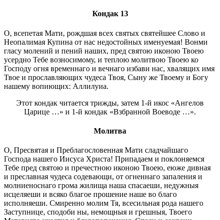
Кондак 13
О, всепетая Мати, рождшая всех святых святейшее Слово и
Неопалимая Купина от нас недостойных именуемая! Вонми
гласу молений и пений наших, пред святою иконою Твоею
усердно Тебе возносимому, и теплою молитвою Твоею ко
Господу огня временнаго и вечнаго избави нас, хвалящих имя
Твое и прославляющих чудеса Твоя, Сыну же Твоему и Богу
нашему вопиющих: Аллилуиа.
Этот кондак читается трижды, затем 1-й икос «Ангелов
Царице …» и 1-й кондак «Взбранной Воеводе …».
Молитва
О, Пресвятая и Преблагословенная Мати сладчайшаго
Господа нашего Иисуса Христа! Припадаем и поклоняемся
Тебе пред святою и пречестною иконою Твоею, еюже дивная
и преславная чудеса содевающи, от огненнаго запаления и
молниеноснаго грома жилища наша спасаеши, недужныя
исцеляеши и всяко благое прошение наше во благо
исполняеши. Смиренно молим Тя, всесильная рода нашего
Заступнице, сподоби ны, немощныя и грешныя, Твоего