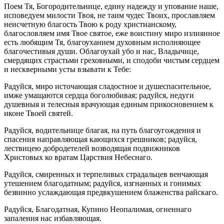
Поем Тя, Богородительнице, едину надежду и упование наше,
исповедуем милости Твоя, не таим чудес Твоих, прославляем
неисчетную благость Твою к роду христианскому,
благословляем имя Твое святое, еже воистину миро излиянное
есть любящим Тя, благоуханием духовным исполняющее
благочестивыя души. Облагоухай убо и нас, Владычице,
смердящих страстьми греховными, и сподоби чистым сердцем
и нескверными усты взывати к Тебе:
Радуйся, миро источающая сладостное и душеспасительное,
имже умащаются сердца боголюбивая; радуйся, недуги
душевныя и телесныя врачующая единым прикосновением к
иконе Твоей святей.
Радуйся, водительнице благая, на путь благоугождения и
спасения направляющая кающихся грешников; радуйся,
лествицею добродетелей возводящая подвижников
Христовых ко вратам Царствия Небеснаго.
Радуйся, смиренных и терпеливых страдальцев венчающая
утешением благодатным; радуйся, изгнанных и гонимых
безвинно услаждающая предвкушением блаженства райскаго.
Радуйся, Благодатная, Купино Неопалимая, огненнаго
запаления нас избавляющая.