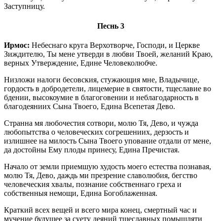
Заступницу.
Песнь 3
Ирмос:
Небеснаго круга Верхотворче, Господи, и Церкве
Зиждителю, Ты мене утверди в любви Твоей, желаний Краю,
верных Утверждение, Едине Человеколюбче.
Низложи налоги бесовския, стужающия мне, Владычице,
гордость в добродетели, лицемерие в святости, тщеславие во
бдении, высокоумие в благоговении и неблагодарность в
благодеяниих Сына Твоего, Едина Всепетая Дево.
Странна мя любочестия сотвори, молю Тя, Дево, и чужда
любопытства о человеческих согрешениих, дерзость и
излишнее на милость Сына Твоего упование отдали от мене,
да достойны Ему плоды принесу, Едина Пречистая.
Начало от земли приемшую худость моего естества познавая,
молю Тя, Дево, даждь ми презрение славолюбия, бегство
человеческия хвалы, познание собственнаго греха и
собственныя немощи, Едина Богоблаженная.
Краткий всех вещей и всего мира конец, смертный час и
мучение будущее за суету деяний тщеславных помышляти