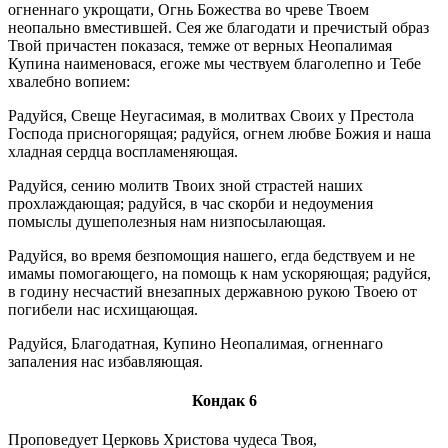
огненнаго укрощати, Огнь Божества во чреве Твоем
неопально вместившей. Сея же благодати и пречистый образ
Твой причастен показася, темже от верных Неопалимая
Купина наименовася, егоже мы чествуем благолепно и Тебе
хвалебно вопием:
Радуйся, Свеще Неугасимая, в молитвах Своих у Престола
Господа присногорящая; радуйся, огнем любве Божия и наша
хладная сердца воспламеняющая.
Радуйся, сению молитв Твоих зной страстей наших
прохлаждающая; радуйся, в час скорби и недоумения
помыслы душеполезныя нам низпосылающая.
Радуйся, во время безпомощия нашего, егда бедствуем и не
имамы помогающего, на помощь к нам ускоряющая; радуйся,
в годину несчастий внезапных державною рукою Твоею от
погибели нас исхищающая.
Радуйся, Благодатная, Купино Неопалимая, огненнаго
запаления нас избавляющая.
Кондак 6
Проповедует Церковь Христова чудеса Твоя,