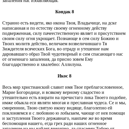
запаления нас избавляющая.
Кондак 8
Странно есть видети, яко икона Твоя, Владычице, на дске
написанная и по естеству своему огненному действу
подверженная, силу пачеестественную являет и присутствием
своим силу огня укрощает. Познающе в сем силу Божию и
Твоих молитв действо, величаем возвеличившаго Тя
Зиждителя всяческих Бога, во отраду и утешение нам
даровавшаго образ Твой чудотворный и сим спасающаго нас
от огненнаго запаления, да присно зовем Ему
благодарственно и хвалебно: Аллилуиа.
Икос 8
Весь мир христианский славит имя Твое преблагословенное,
Марие Богородице, и всякому верному сладостно и
утешительно есть взирати на пречистаго лика Твоего подобие,
имже обыкла еси являти многая и преславная чудеса. Се и мы,
смиреннии, Твою святую икону видяще, благолепно ей
поклоняемся и с любовию ю лобызаем, чающе от нея помощи
и заступления Твоего державнаго, наипаче же во время
беспомощия нашего, егда грех ради наших огненное
запаление на ны найдет внезапно, да спасаеми Тобою от