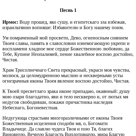
Песнь 1
Ирмос:
Воду прошед, яко сушу, и египетскаго зла избежав,
израильтянин вопияше: Избавителю и Богу нашему поим.
Ум помраченный мой просвети, Дево, огненосным сиянием
Твоея славы, память в славословии изнемогающую укрепи и
воспламени хладное мое сердце Божественною любовию, да
Тебе, Купине Неопалимей, пение хвалебное воспою достойно,
Чистая.
Храм Трисолнечнаго Света прекрасный, украси моя чувства,
молюся, да целомудренною мыслию и нескверными усты
огнезрачныя иконы Твоея явление воспою достойно, Чистая.
К Твоей пресветлаго зрака иконе припадаю, окаянный: душу
мою озари благодатно, яви и тело нескверно и, от лютых мя
недугов свободивши, покажи причастника наследия
Небеснаго, Богоневестная.
Недугующа страстьми многоразличными от иконы Твоея
Божественныя исцеления сподоби мя, о, Богомати
Владычице. Да славлю чудеса Твоя и пою Тя, благих
Виновную, Вечную Благость Воплотившую, мира Благую