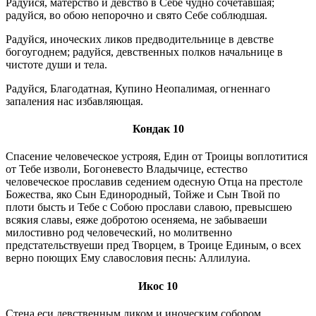
Радуйся, матерство и девство в Себе чудно сочетавшая;
радуйся, во обою непорочно и свято Себе соблюдшая.
Радуйся, иноческих ликов предводительнице в девстве
богоугоднем; радуйся, девственных полков начальнице в
чистоте души и тела.
Радуйся, Благодатная, Купино Неопалимая, огненнаго
запаления нас избавляющая.
Кондак 10
Спасение человеческое устрояя, Един от Троицы воплотитися
от Тебе изволи, Богоневесто Владычице, естество
человеческое прославив седением одесную Отца на престоле
Божества, яко Сын Единородный, Тойже и Сын Твой по
плоти бысть и Тебе с Собою прослави славою, превысшею
всякия славы, еяже добротою осеняема, не забываеши
милостивно род человеческий, но молитвенно
предстательствуеши пред Творцем, в Троице Единым, о всех
верно поющих Ему славословия песнь: Аллилуиа.
Икос 10
Стена еси девственным ликом и иноческим собором,