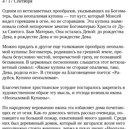
4 / 17 Сентября
Од­ним из вет­хо­за­вет­ных про­об­ра­зов, ука­зы­вав­ших на Бо­го­ма­
терь, бы­ла неопа­ли­мая ку­пи­на — тот куст, ко­то­рый Мо­и­сей
ви­дел го­рев­шим в огне, но не сго­рав­шим. Эта ку­пи­на зна­ме­
но­ва­ла со­бой непо­роч­ное за­ча­тие Бо­го­ма­те­рью Хри­ста от Ду­
ха Свя­то­го. Быв Ма­те­рью, Она оста­лась Де­вой: до рож­де­ства
Де­ва, в рож­де­стве Де­ва и по рож­де­стве Де­ва.
Мож­но при­дать и дру­гое еще тол­ко­ва­ние про­об­ра­зу неопа­ли­
мой ку­пи­ны: Бо­го­ма­терь, ро­див­шись на греш­ной зем­ле, пре­
бы­ла без­услов­но чи­стой, непри­част­ной гре­ху, не по­знав­шей
без­за­ко­ния. В цер­ков­ных пес­но­пе­ни­ях слы­шит­ся этот вет­хо­за­
вет­ный сим­вол: «Яко­же ку­пи­на не сго­ра­ше опа­ля­е­ма, та­ко,
Де­ва, ро­ди­ла еси». В сти­хи­ре на Бла­го­ве­ще­ние по­ет­ся: «Ра­
дуй­ся, Ку­пи­но неопа­ли­мая».
Бла­го­че­сти­вое хри­сти­ан­ское усер­дие по­ста­ра­лось за­кре­пить в
ху­до­же­ствен­ном об­ра­зе эту мысль, и от­сю­да воз­ник­ла ико­на
«Неопа­ли­мой Ку­пи­ны».
По на­род­но­му ве­ро­ва­нию ико­на эта из­бав­ля­ет до­ма по­чи­та­ю­
щих ее от ог­ня. Как-то до­ве­лось чи­тать рас­сказ оче­вид­ца, по­
пав­ше­го на боль­шой по­жар, охва­тив­ший мно­го зда­ний. Сре­ди
них был де­ре­вян­ный до­мик, ко­то­рый не за­го­рал­ся: воз­ле него
непо­движ­но сто­я­ла жен­щи­на, дер­жа в ру­ках ико­ну «Неопа­ли­