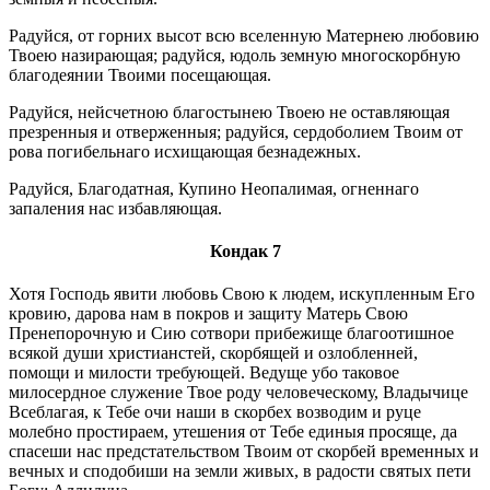
Радуйся, от горних высот всю вселенную Матернею любовию
Твоею назирающая; радуйся, юдоль земную многоскорбную
благодеянии Твоими посещающая.
Радуйся, нейсчетною благостынею Твоею не оставляющая
презренныя и отверженныя; радуйся, сердоболием Твоим от
рова погибельнаго исхищающая безнадежных.
Радуйся, Благодатная, Купино Неопалимая, огненнаго
запаления нас избавляющая.
Кондак 7
Хотя Господь явити любовь Свою к людем, искупленным Его
кровию, дарова нам в покров и защиту Матерь Свою
Пренепорочную и Сию сотвори прибежище благоотишное
всякой души христианстей, скорбящей и озлобленней,
помощи и милости требующей. Ведуще убо таковое
милосердное служение Твое роду человеческому, Владычице
Всеблагая, к Тебе очи наши в скорбех возводим и руце
молебно простираем, утешения от Тебе единыя просяще, да
спасеши нас предстательством Твоим от скорбей временных и
вечных и сподобиши на земли живых, в радости святых пети