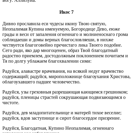
Богу: Аллилуиа.
Икос 7
Дивно прославила еси чудесы икону Твою святую,
Неопалимая Купина именуемую, Богородице Дево, еюже
грады и веси от запаления огненнаго и молниеноснаго грома
соблюдаеши и домы верных благословляеши, в нихже
чествуется благоговейно пречистаго лика Твоего подобие.
Сего ради, яко дар многоценен, образ Твой благодатный
радостно приемлем, достодолжным поклонением почитаем и
Тя по долгу ублажаем благохвалении сими:
Радуйся, алавастре врачевания, на всякий недуг врачевство
содержащий; радуйся, мироположнице благоухания Христова,
облагоухавшего падшее человечество.
Радуйся, узы греховныя разрешающая кающимся грешником;
радуйся, пленицы страстей сокрушающая подвизающимся о
чистоте.
Радуйся, дев младопитательнице и матерей тихое веселие;
радуйся, вдов заступнице и сирот благосердое призрение.
Радуйся, Благодатная, Купино Неопалимая, огненнаго