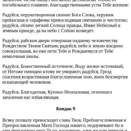
погибельнаго пламене, благодарственными усты Тебе вопием:
Радуйся, нерукотворенная скиние Бога Слова, херувим
превысшая и серафимы превосходящая святынею и чистотою;
радуйся, облаче легкий Солнца правды, Имже Небесный к
земным прииде, да на небо с Собою возведет.
Радуйся, райския двери отверзшая падшему человечеству
Рождеством Твоим Святым; радуйся, небо и землю воедино
совокупльшая, во еже пети Тебе и Рождшемуся от Тебе
немолчныя хвалы.
Радуйся, Божественный источниче, Воду жизни источивый,
от Негоже пиющии ктому не умирают; радуйся, Грозд
спасения возрастившая благословенная лозо, вино безсмертия
искапающий человеком.
Радуйся, Благодатная, Купино Неопалимая, огненнаго
запаления нас избавляющая.
Кондак 9
Всяку похвалу превосходит слава Твоя, Преблагословенная и
Препрославленная Мати Господа нашего; недоумевают бо и
уми безплотнии пети Тя по достоянию, паче же нам земным и