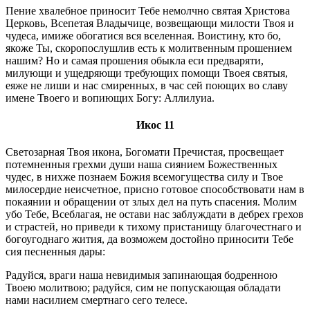
Пение хвалебное приносит Тебе немолчно святая Христова
Церковь, Всепетая Владычице, возвещающи милости Твоя и
чудеса, имиже обогатися вся вселенная. Воистину, кто бо,
якоже Ты, скоропослушлив есть к молитвенным прошением
нашим? Но и самая прошения обыкла еси предваряти,
милующи и ущедряющи требующих помощи Твоея святыя,
еяже не лиши и нас смиренных, в час сей поющих во славу
имене Твоего и вопиющих Богу: Аллилуиа.
Икос 11
Светозарная Твоя икона, Богомати Пречистая, просвещает
потемненныя грехми души наша сиянием Божественных
чудес, в нихже познаем Божия всемогущества силу и Твое
милосердие неисчетное, присно готовое способствовати нам в
покаянии и обращении от злых дел на путь спасения. Молим
убо Тебе, Всеблагая, не остави нас заблуждати в дебрех грехов
и страстей, но приведи к тихому пристанищу благочестнаго и
богоугоднаго жития, да возможем достойно приносити Тебе
сия песненныя дары:
Радуйся, враги наша невидимыя запинающая бодренною
Твоею молитвою; радуйся, сим не попускающая обладати
нами насилием смертнаго сего телесе.