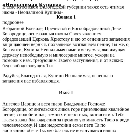
«Неопалимая Купина»
В се­ле Ку­бен­ском Во­ло­год­ской гу­бер­нии так­же есть чти­мая
ико­на «Неопа­ли­мой Ку­пи­ны».
Кондак 1
подробнее
Взбранной Воеводе, Пречистой и Богообрадованной Деве
Богородице, огнезрачныя иконы Своея явлением
обрадовавшей Церковь Христову и ею от огненнаго запаления
защищающей верныя, похвальное возглашаем пение; Ты же, о,
Богомати, Купина Неопалимая нами именуемая, яко имущая
державу непобедимую и милосердие многое, ускори на
помощь к нам, требующим Твоего заступления, и от всяких
бед свободи зовущих Ти:
Радуйся, Благодатная, Купино Неопалимая, огненнаго
запаления нас избавляющая.
Икос 1
Ангелов Царице и всея твари Владычице Госпоже
Богородице, от ангельских ликов горе приемлющая хвалебное
пение, сподоби и нас, земных и перстных, возносити к Тебе
гласы хвалы благодарения за премногую милость Твою к роду
человеческому. И аще недостойни есмы пети Тя по
достоянию, обаче Ты, яко благая, не возгнушайся наших