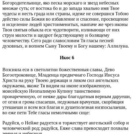
Богородительнице, яко песка морскаго и звезд небесных
множае суть; от востока бо и до запада хвально имя Твое
чудесы и несть града или страны, идеже не совершися Тобою
действо силы Божия во избавление и спасение, просвещение
и исцеление людей христоименитых, наипаче же чрез иконы
Твоя святыя обыкла еси чудотворити, изливающи от них
струи милости и щедрот бедствующему и болящему
человечеству. Сего ради славословим Тя гласы песней
духовных, и вопием Сыну Твоему и Богу нашему: Аллилуиа.
Икос 6
Возсияла еси в светолитии божественныя славы, Дево
Богоотроковице, Младенца предвечнаго Господа Иисуса
Христа на руку Твоею держащи и ликом сил ангельских
окружаема, якоже Тя видим на иконе изображенную,
моисейскую Неопалимую Купину таинственно
пронареченную, от неяже дары благодатныя верным даруеши,
от огня и грома спасаеши, недужныя врачуеши, скорбящия
утешаеши и всем вся благая и душеполезная низпосылаеши,
во еже пети Тебе гласы немолчными сице:
Радуйся, о Нейже радуется и торжествует ангельский собор и
человеческий род; радуйся, Еяже слава превосходит похвалы
земныя и небесныя.