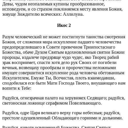
Девы, чудом неопалимыя купины прообразованное,
исповедуем, и со страхом поклоняемся месту явления Божия,
зовуще Зиждителю всяческих: Аллилуиа.
Икос 2
Разум человеческий не может постигнути таинства смотрения
Божия, от сложения мира искупление падшего человечества
предопределившаго в Совете превечном Триипостаснаго
Божества, обаче Духом Святым вдохновленныя святии Божии
пророцы, издалече предзряще чудо чудес, яко Творец рабий
зрак восприимет, спасти хотя дело рук Своих от погибели
вечныя, возвещаху прообразы и пророчествы неложными
имущее совершитися искупление рода человеча обетованным
Искупителем, Емуже Ты, Всечистая, плоть взаимодавши,
сподобилася еси быти Мати Господа Твоего, внушающаго нам
вопити к Тебе:
Радуйся, огнезрачная палато на херувимех Седящаго; радуйся,
светоносная ложнице серафимом Повелевающаго.
Радуйся, одре Царя великаго верху горы небесныя; радуйся,
престоле одушевленный Обладающаго горними и дольними.
Радуйся, кивоте освященный Божества, Святая Святых