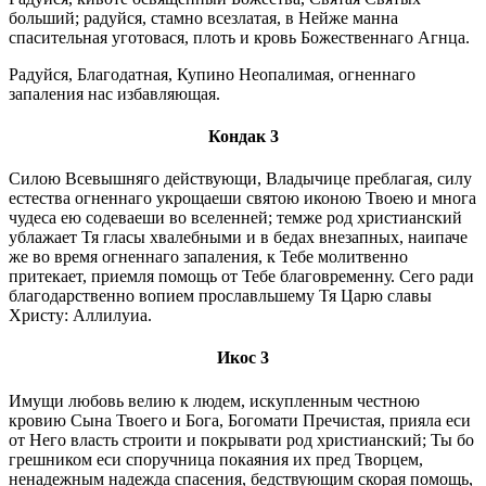
больший; радуйся, стамно всезлатая, в Нейже манна
спасительная уготовася, плоть и кровь Божественнаго Агнца.
Радуйся, Благодатная, Купино Неопалимая, огненнаго
запаления нас избавляющая.
Кондак 3
Силою Всевышняго действующи, Владычице преблагая, силу
естества огненнаго укрощаеши святою иконою Твоею и многа
чудеса ею содеваеши во вселенней; темже род христианский
ублажает Тя гласы хвалебными и в бедах внезапных, наипаче
же во время огненнаго запаления, к Тебе молитвенно
притекает, приемля помощь от Тебе благовременну. Сего ради
благодарственно вопием прославльшему Тя Царю славы
Христу: Аллилуиа.
Икос 3
Имущи любовь велию к людем, искупленным честною
кровию Сына Твоего и Бога, Богомати Пречистая, прияла еси
от Него власть строити и покрывати род христианский; Ты бо
грешником еси споручница покаяния их пред Творцем,
ненадежным надежда спасения, бедствующим скорая помощь,