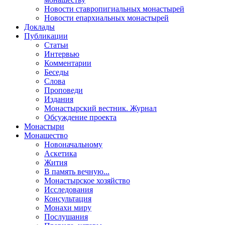
Новости ставропигиальных монастырей
Новости епархиальных монастырей
Доклады
Публикации
Статьи
Интервью
Комментарии
Беседы
Слова
Проповеди
Издания
Монастырский вестник. Журнал
Обсуждение проекта
Монастыри
Монашество
Новоначальному
Аскетика
Жития
В память вечную...
Монастырское хозяйство
Исследования
Консультация
Монахи миру
Послушания