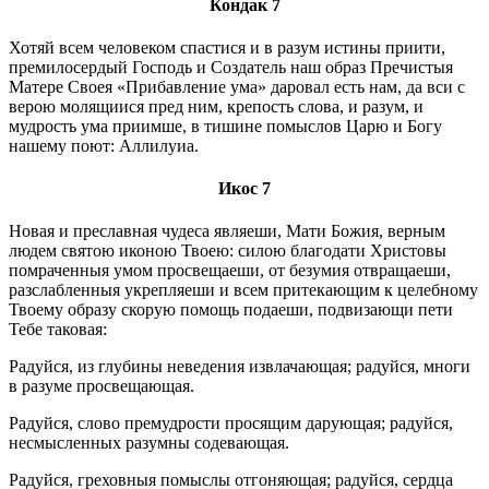
Кондак 7
Хотяй всем человеком спастися и в разум истины приити,
премилосердый Господь и Создатель наш образ Пречистыя
Матере Своея «Прибавление ума» даровал есть нам, да вси с
верою молящиися пред ним, крепость слова, и разум, и
мудрость ума приимше, в тишине помыслов Царю и Богу
нашему поют: Аллилуиа.
Икос 7
Новая и преславная чудеса являеши, Мати Божия, верным
людем святою иконою Твоею: силою благодати Христовы
помраченныя умом просвещаеши, от безумия отвращаеши,
разслабленныя укрепляеши и всем притекающим к целебному
Твоему образу скорую помощь подаеши, подвизающи пети
Тебе таковая:
Радуйся, из глубины неведения извлачающая; радуйся, многи
в разуме просвещающая.
Радуйся, слово премудрости просящим дарующая; радуйся,
несмысленных разумны содевающая.
Радуйся, греховныя помыслы отгоняющая; радуйся, сердца