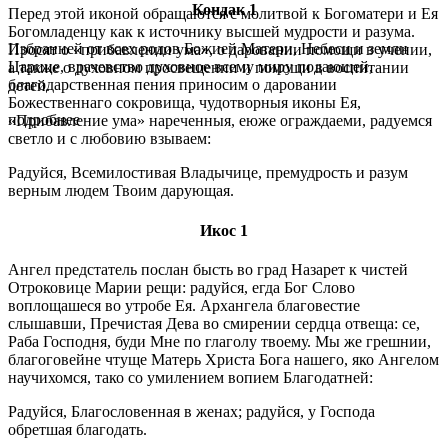
Кондак 1
Перед этой иконой обращаются с молитвой к Богоматери и Ея
Богомладенцу как к источнику высшей мудрости и разума.
Избранней от всех родов Божией Матери, Небеси и земли
Просят о «прибавлении ума», о даровании помощи в учении,
Царице, врачевство духовное всему миру подающей,
а также о духовном просвещении и помощи в воспитании
благодарственная пения приносим о даровании
детей.
Божественнаго сокровища, чудотворныя иконы Ея,
подробнее
«Прибавление ума» нареченныя, еюже ограждаеми, радуемся
светло и с любовию взываем:
Радуйся, Всемилостивая Владычице, премудрость и разум
верным людем Твоим дарующая.
Икос 1
Ангел предстатель послан бысть во град Назарет к чистей
Отроковице Марии рещи: радуйся, егда Бог Слово
воплощашеся во утробе Ея. Архангела благовестие
слышавши, Пречистая Дева во смирении сердца отвеща: се,
Раба Господня, буди Мне по глаголу твоему. Мы же грешнии,
благоговейне чтуще Матерь Христа Бога нашего, яко Ангелом
научихомся, тако со умилением вопием Благодатней:
Радуйся, Благословенная в женах; радуйся, у Господа
обретшая благодать.