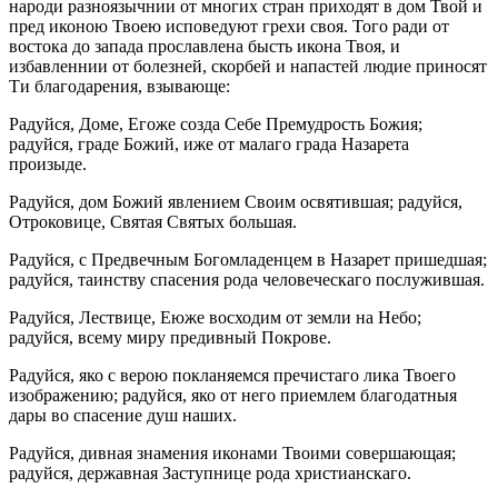
народи разноязычнии от многих стран приходят в дом Твой и
пред иконою Твоею исповедуют грехи своя. Того ради от
востока до запада прославлена бысть икона Твоя, и
избавленнии от болезней, скорбей и напастей людие приносят
Ти благодарения, взывающе:
Радуйся, Доме, Егоже созда Себе Премудрость Божия;
радуйся, граде Божий, иже от малаго града Назарета
произыде.
Радуйся, дом Божий явлением Своим освятившая; радуйся,
Отроковице, Святая Святых большая.
Радуйся, с Предвечным Богомладенцем в Назарет пришедшая;
радуйся, таинству спасения рода человеческаго послужившая.
Радуйся, Лествице, Еюже восходим от земли на Небо;
радуйся, всему миру предивный Покрове.
Радуйся, яко с верою покланяемся пречистаго лика Твоего
изображению; радуйся, яко от него приемлем благодатныя
дары во спасение душ наших.
Радуйся, дивная знамения иконами Твоими совершающая;
радуйся, державная Заступнице рода христианскаго.