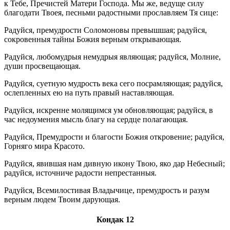
к Тебе, Пречистей Матери Господа. Мы же, ведуще силу
благодати Твоея, песньми радостными прославляем Тя сице:
Радуйся, премудрости Соломоновы превышшая; радуйся,
сокровенныя тайны Божия верным открывающая.
Радуйся, любомудрыя немудрыя являющая; радуйся, Молние,
души просвещающая.
Радуйся, суетную мудрость века сего посрамляющая; радуйся,
ослепленных ею на путь правый наставляющая.
Радуйся, искренне молящимся ум обновляющая; радуйся, в
час недоумения мысль благу на сердце полагающая.
Радуйся, Премудрости и благости Божия откровение; радуйся,
Горняго мира Красото.
Радуйся, явившая нам дивную икону Твою, яко дар Небесный;
радуйся, источниче радости непрестанныя.
Радуйся, Всемилостивая Владычице, премудрость и разум
верным людем Твоим дарующая.
Кондак 12