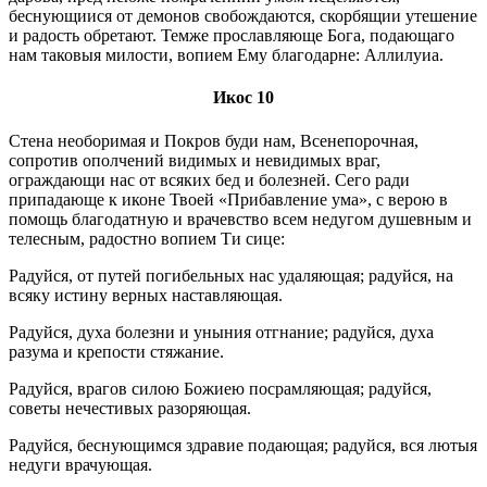
беснующиися от демонов свобождаются, скорбящии утешение
и радость обретают. Темже прославляюще Бога, подающаго
нам таковыя милости, вопием Ему благодарне: Аллилуиа.
Икос 10
Стена необоримая и Покров буди нам, Всенепорочная,
сопротив ополчений видимых и невидимых враг,
ограждающи нас от всяких бед и болезней. Сего ради
припадающе к иконе Твоей «Прибавление ума», с верою в
помощь благодатную и врачевство всем недугом душевным и
телесным, радостно вопием Ти сице:
Радуйся, от путей погибельных нас удаляющая; радуйся, на
всяку истину верных наставляющая.
Радуйся, духа болезни и уныния отгнание; радуйся, духа
разума и крепости стяжание.
Радуйся, врагов силою Божиею посрамляющая; радуйся,
советы нечестивых разоряющая.
Радуйся, беснующимся здравие подающая; радуйся, вся лютыя
недуги врачующая.