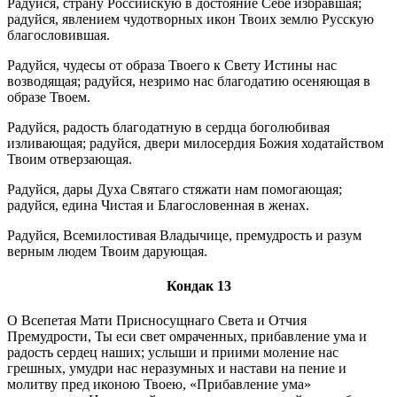
Радуйся, страну Российскую в достояние Себе избравшая;
радуйся, явлением чудотворных икон Твоих землю Русскую
благословившая.
Радуйся, чудесы от образа Твоего к Свету Истины нас
возводящая; радуйся, незримо нас благодатию осеняющая в
образе Твоем.
Радуйся, радость благодатную в сердца боголюбивая
изливающая; радуйся, двери милосердия Божия ходатайством
Твоим отверзающая.
Радуйся, дары Духа Святаго стяжати нам помогающая;
радуйся, едина Чистая и Благословенная в женах.
Радуйся, Всемилостивая Владычице, премудрость и разум
верным людем Твоим дарующая.
Кондак 13
О Всепетая Мати Присносущнаго Света и Отчия
Премудрости, Ты еси свет омраченных, прибавление ума и
радость сердец наших; услыши и приими моление нас
грешных, умудри нас неразумных и настави на пение и
молитву пред иконою Твоею, «Прибавление ума»