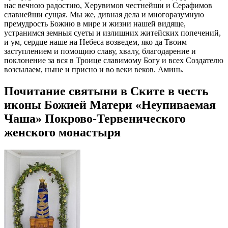
нас вечною радостию, Херувимов честнейши и Серафимов
славнейши сущая. Мы же, дивная дела и многоразумную
премудрость Божию в мире и жизни нашей видяще,
устранимся земныя суеты и излишних житейских попечений,
и ум, сердце наше на Небеса возведем, яко да Твоим
заступлением и помощию славу, хвалу, благодарение и
поклонение за вся в Троице славимому Богу и всех Создателю
возсылаем, ныне и присно и во веки веков. Аминь.
Почитание святыни в Ските в честь
иконы Божией Матери «Неупиваемая
Чаша» Покрово-Тервенического
женского монастыря