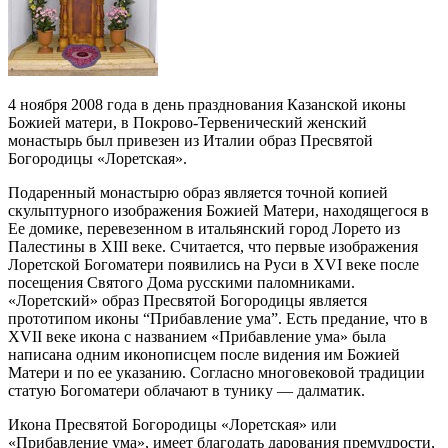
4 ноября 2008 года в день празднования Казанской иконы
Божией матери, в Покрово-Тервенический женский
монастырь был привезен из Италии образ Пресвятой
Богородицы «Лоретская».
Подаренный монастырю образ является точной копией
скульптурного изображения Божией Матери, находящегося в
Ее домике, перевезенном в итальянский город Лорето из
Палестины в XIII веке. Считается, что первые изображения
Лоретской Богоматери появились на Руси в XVI веке после
посещения Святого Дома русскими паломниками.
«Лоретский» образ Пресвятой Богородицы является
прототипом иконы “Прибавление ума”. Есть предание, что в
XVII веке икона с названием «Прибавление ума» была
написана одним иконописцем после видения им Божией
Матери и по ее указанию. Согласно многовековой традиции
статую Богоматери облачают в тунику — далматик.
Икона Пресвятой Богородицы «Лоретская» или
«Прибавление ума», имеет благодать дарования премудрости,