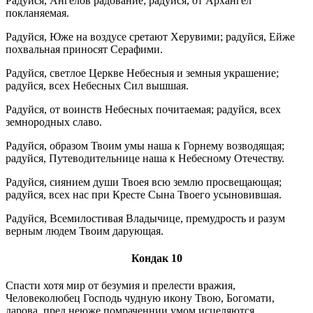
Радуйся, Ангелов радование; радуйся, от Архангел
покланяемая.
Радуйся, Юже на воздусе сретают Херувими; радуйся, Ейже
похвальная приносят Серафими.
Радуйся, светлое Церкве Небесныя и земныя украшение;
радуйся, всех Небесных Сил вышшая.
Радуйся, от воинств Небесных почитаемая; радуйся, всех
земнородных славо.
Радуйся, образом Твоим умы наша к Горнему возводящая;
радуйся, Путеводительнице наша к Небесному Отечеству.
Радуйся, сиянием души Твоея всю землю просвещающая;
радуйся, всех нас при Кресте Сына Твоего усыновившая.
Радуйся, Всемилостивая Владычице, премудрость и разум
верным людем Твоим дарующая.
Кондак 10
Спасти хотя мир от безумия и прелести вражия,
Человеколюбец Господь чудную икону Твою, Богомати,
дарова, пред неюже помраченнии умом исцеляются,