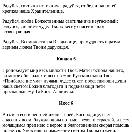
Радуйся, святыни источниче; радуйся, от бед и напастей
крепкая наша Хранительнице.
Радуйся, любве Божественныя светильниче неугасимый;
радуйся, сиянием чудес Твоих весну спасения нам
возвещающая.
Радуйся, Всемилостивая Владычице, премудрость и разум
верным людем Твоим дарующая.
Кондак 6
Проповедует мир весь милости Твоя, Мати Господа нашего,
во мнозех бо градех и весех земли Русския икона Твоя
«Прибавление ума» лучами чудес сияет, просвещающи души
наша светом Божия благодати и подвизающи пети
прославльшему Тя Богу: Аллилуиа.
Икос 6
Возсиял еси в честней иконе Твоей, Богородице, свет
спасения всем, блуждающим во тьме грехов и страстей, и всем
молящимся пред нею с верою и благоговением скорая помощь
подается. Умов наших омрачение светом Твоим отжени,