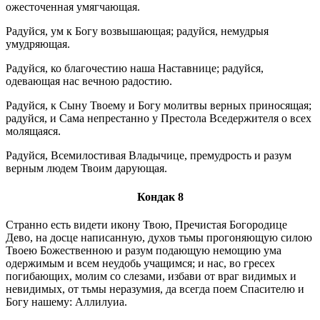
ожесточенная умягчающая.
Радуйся, ум к Богу возвышающая; радуйся, немудрыя
умудряющая.
Радуйся, ко благочестию наша Наставнице; радуйся,
одевающая нас вечною радостию.
Радуйся, к Сыну Твоему и Богу молитвы верных приносящая;
радуйся, и Сама непрестанно у Престола Вседержителя о всех
молящаяся.
Радуйся, Всемилостивая Владычице, премудрость и разум
верным людем Твоим дарующая.
Кондак 8
Странно есть видети икону Твою, Пречистая Богородице
Дево, на досце написанную, духов тьмы прогоняющую силою
Твоею Божественною и разум подающую немощию ума
одержимым и всем неудобь учащимся; и нас, во гресех
погибающих, молим со слезами, избави от враг видимых и
невидимых, от тьмы неразумия, да всегда поем Спасителю и
Богу нашему: Аллилуиа.