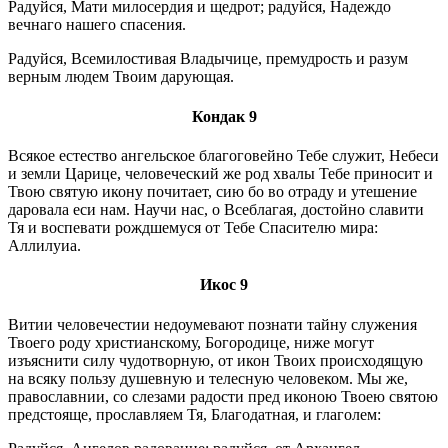
Радуйся, Мати милосердия и щедрот; радуйся, Надеждо
вечнаго нашего спасения.
Радуйся, Всемилостивая Владычице, премудрость и разум
верным людем Твоим дарующая.
Кондак 9
Всякое естество ангельское благоговейно Тебе служит, Небеси
и земли Царице, человеческий же род хвалы Тебе приносит и
Твою святую икону почитает, сию бо во отраду и утешение
даровала еси нам. Научи нас, о Всеблагая, достойно славити
Тя и воспевати рождшемуся от Тебе Спасителю мира:
Аллилуиа.
Икос 9
Витии человечестии недоумевают познати тайну служения
Твоего роду христианскому, Богородице, ниже могут
изъяснити силу чудотворную, от икон Твоих происходящую
на всяку пользу душевную и телесную человеком. Мы же,
православнии, со слезами радости пред иконою Твоею святою
предстояще, прославляем Тя, Благодатная, и глаголем: