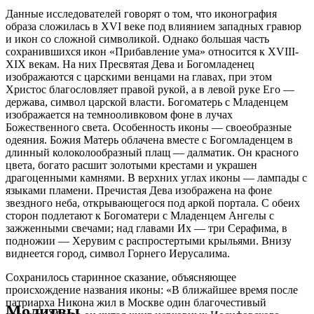
Данные исследователей говорят о том, что иконография
образа сложилась в XVI веке под влиянием западных гравюр
и икон со сложной символикой. Однако большая часть
сохранившихся икон «Прибавление ума» относится к XVIII-
XIX векам. На них Пресвятая Дева и Богомладенец
изображаются с царскими венцами на главах, при этом
Христос благословляет правой рукой, а в левой руке Его —
держава, символ царской власти. Богоматерь с Младенцем
изображается на темнооливковом фоне в лучах
Божественного света. Особенность иконы — своеобразные
одеяния. Божия Матерь облачена вместе с Богомладенцем в
длинный колоколообразный плащ — далматик. Он красного
цвета, богато расшит золотыми крестами и украшен
драгоценными камнями. В верхних углах иконы — лампады с
языками пламени. Пречистая Дева изображена на фоне
звездного неба, открывающегося под аркой портала. С обеих
сторон подлетают к Богоматери с Младенцем Ангелы с
зажженными свечами; над главами Их — три Серафима, в
подножии — Херувим с распростертыми крыльями. Внизу
виднеется город, символ Горнего Иерусалима.
Сохранилось старинное сказание, объясняющее
происхождение названия иконы: «В ближайшее время после
патриарха Никона жил в Москве один благочестивый
Молитвы