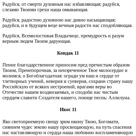
Радуйся, от смерти духовныя нас избавляющая; радуйся,
слезами Твоими грехи наша омывающая.
Радуйся, радостию духовною нас дивно насыщающая;
радуйся, и в будущем веце вечныя радости нас сподобляющая.
Радуйся, Всемилостивая Владычице, премудрость и разум
верным людем Твоим дарующая.
Кондак 11
Пение благодарственное приносим пред пречистым образом
Твоим, Пренепорочная, за неизреченное Твое милосердие и
молимся, о Богоблагодатная: огради ум наш и сердце от
тлетворных учений, неверия и суеверия, сохрани страну нашу
Российскую от всяких нестроений, врагами веры во
Отечестве нашем воздвизаемых, и сподоби нас чистым
сердцем славити Создателя нашего, поюще песнь: Аллилуиа.
Икос 11
Яко светоприемную свещу зрим икону Твою, Богомати,
сиянием чудес землю нашу просвещающую, на путь спасения
нас наставляющую и сердца наша любовию воспламеняющую