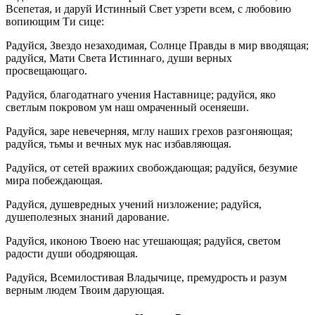
Всепетая, и даруй Истинный Свет узрети всем, с любовию
вопиющим Ти сице:
Радуйся, Звездо незаходимая, Солнце Правды в мир вводящая;
радуйся, Мати Света Истиннаго, души верных
просвещающаго.
Радуйся, благодатнаго учения Наставнице; радуйся, яко
светлым покровом ум наш омраченный осеняеши.
Радуйся, заре невечерняя, мглу наших грехов разгоняющая;
радуйся, тьмы и вечных мук нас избавляющая.
Радуйся, от сетей вражиих свобождающая; радуйся, безумие
мира побеждающая.
Радуйся, душевредных учений низложение; радуйся,
душеполезных знаний дарование.
Радуйся, иконою Твоею нас утешающая; радуйся, светом
радости души ободряющая.
Радуйся, Всемилостивая Владычице, премудрость и разум
верным людем Твоим дарующая.