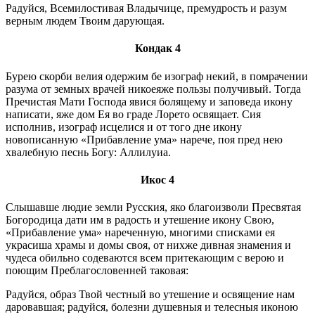
Радуйся, Всемилостивая Владычице, премудрость и разум
верным людем Твоим дарующая.
Кондак 4
Бурею скорби велия одержим бе изограф некий, в помрачении
разума от земных врачей никоеяже пользы получивый. Тогда
Пречистая Мати Господа явися болящему и заповеда икону
написати, яже дом Ея во граде Лорето освящает. Сия
исполнив, изограф исцелися и от того дне икону
новописанную «Прибавление ума» нарече, поя пред нею
хвалебную песнь Богу: Аллилуиа.
Икос 4
Слышавше людие земли Русския, яко благоизволи Пресвятая
Богородица дати им в радость и утешение икону Свою,
«Прибавление ума» нареченную, многими списками ея
украсиша храмы и домы своя, от нихже дивная знамения и
чудеса обильно содеваются всем притекающим с верою и
поющим Преблагословенней таковая:
Радуйся, образ Твой честный во утешение и освящение нам
даровавшая; радуйся, болезни душевныя и телесныя иконою