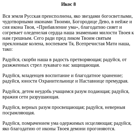
Икос 8
Вся земля Русская преисполнена, яко звездами богосветлыми,
чудотворными иконами Твоими, Богородице Дево, в нейже и
сия икона Твоя, «Прибавление ума», благодатию сияет и
согревает оледенелая сердца наша знаменьми милости Твоея к
нам грешным. Сего ради пред ликом Твоим святым
преклоньше колена, воспеваем Тя, Всепречистая Мати наша,
тако:
Радуйся, скорби наша в радость претворяющая; радуйся, от
разжженных стрел лукаваго нас защищающая.
Радуйся, младенцев воспитание и благодатное хранение;
радуйся, юности Охранительнице и Наставнице премудрая.
Радуйся, детем неудобь учащимся разум подающая; радуйся,
вражия сети разрушающая.
Радуйся, верных разум просвещающая; радуйся, неверныя
посрамляющая.
Радуйся, помрачением ума одержимых исцеляющая; радуйся,
яко благодатию от иконы Твоея демони прогоняются.