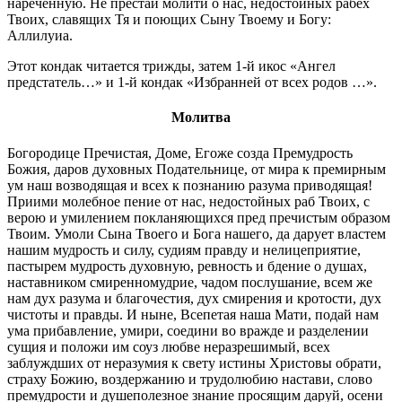
нареченную. Не престай молити о нас, недостойных рабех
Твоих, славящих Тя и поющих Сыну Твоему и Богу:
Аллилуиа.
Этот кондак читается трижды, затем 1-й икос «Ангел
предстатель…» и 1-й кондак «Избранней от всех родов …».
Молитва
Богородице Пречистая, Доме, Егоже созда Премудрость
Божия, даров духовных Подательнице, от мира к премирным
ум наш возводящая и всех к познанию разума приводящая!
Приими молебное пение от нас, недостойных раб Твоих, с
верою и умилением покланяющихся пред пречистым образом
Твоим. Умоли Сына Твоего и Бога нашего, да дарует властем
нашим мудрость и силу, судиям правду и нелицеприятие,
пастырем мудрость духовную, ревность и бдение о душах,
наставником смиренномудрие, чадом послушание, всем же
нам дух разума и благочестия, дух смирения и кротости, дух
чистоты и правды. И ныне, Всепетая наша Мати, подай нам
ума прибавление, умири, соедини во вражде и разделении
сущия и положи им соуз любве неразрешимый, всех
заблуждших от неразумия к свету истины Христовы обрати,
страху Божию, воздержанию и трудолюбию настави, слово
премудрости и душеполезное знание просящим даруй, осени