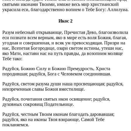
святыми иконами Твоими, имиже весь мир христианский
украсила еси, благодарственно вопием о Тебе Богу: Аллилуиа.
Икос 2
Разум небесный открывающе, Пречистая Дево, благоизволила
еси познати всем верным, яко в мире есть воля Божия, благая,
угодная и совершенная, и всяк ум превосходящая. Призри на
нас, Всепетая Богородице, озари светом истины, утеши нас,
яко Мати, настави нас на путь правды, да возопиим моляще
Тебе тако:
Радуйся, Божию Силу и Божию Премудрость, Христа
породившая; радуйся, Бога с Человеком соединившая.
Радуйся, светом разума души наша просвещающая; радуйся,
неизреченныя славы Божия вместилище.
Радуйся, почитания святых икон освящение; радуйся,
духовных сокровищ Подательнице.
Радуйся, честным Твоим иконам благодать даровавшая;
радуйся, яко на иконы Твоя взирающе, Самой Тебе
покланяемся.