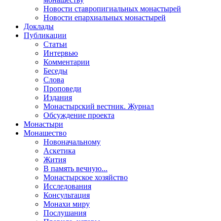
Новости ставропигиальных монастырей
Новости епархиальных монастырей
Доклады
Публикации
Статьи
Интервью
Комментарии
Беседы
Слова
Проповеди
Издания
Монастырский вестник. Журнал
Обсуждение проекта
Монастыри
Монашество
Новоначальному
Аскетика
Жития
В память вечную...
Монастырское хозяйство
Исследования
Консультация
Монахи миру
Послушания