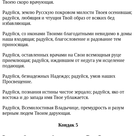
Твоею скоро врачующая.
Радуйся, землю Русскую покровом милости Твоея осенившая;
радуйся, любящия и чтущия Твой образ от всяких бед
избавляющая.
Радуйся, со иконами Твоими благодатными невидимо в домы
наша входящая; радуйся, благословение и радование тем
приносящая.
Радуйся, оставленных врачами на Свои всемощныя руце
приемлющая; радуйся, иждившим от недуга ум исцеление
подающая.
Радуйся, безнадежных Надеждо; радуйся, умов наших
Просвещение.
Радуйся, познания истины чистое зерцало; радуйся, яко от
востока и до запада имя Твое ублажается.
Радуйся, Всемилостивая Владычице, премудрость и разум
верным людем Твоим дарующая.
Кондак 5