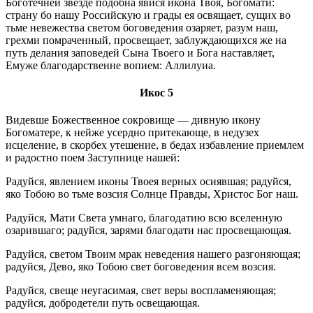
Боготечней звезде подобна явися икона Твоя, Богомати:
страну бо нашу Российскую и грады ея освящает, сущих во
тьме невежества светом боговедения озаряет, разум наш,
грехми помраченный, просвещает, заблуждающихся же на
путь делания заповедей Сына Твоего и Бога наставляет,
Емуже благодарственне вопием: Аллилуиа.
Икос 5
Видевше Божественное сокровище — дивную икону
Богоматере, к нейже усердно притекающе, в недузех
исцеление, в скорбех утешение, в бедах избавление приемлем
и радостно поем Заступнице нашей:
Радуйся, явлением иконы Твоея верных осиявшая; радуйся,
яко Тобою во тьме возсия Солнце Правды, Христос Бог наш.
Радуйся, Мати Света умнаго, благодатию всю вселенную
озарившаго; радуйся, зарями благодати нас просвещающая.
Радуйся, светом Твоим мрак неведения нашего разгоняющая;
радуйся, Дево, яко Тобою свет боговедения всем возсия.
Радуйся, свеще неугасимая, свет веры воспламеняющая;
радуйся, добродетели путь освещающая.