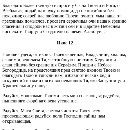
Благодать Божественную испроси у Сына Твоего и Бога, о
Всеблагая, подай нам руку помощи, да не погибнем без
покаяния; согрей нас любовию Твоею, очисти умы наша от
греховных помыслов, просвети сердечныя очи наша к зрению
спасения и сподоби нас в жизни сей и в Царстве Небеснем
воспевати Творцу и Создателю нашему: Аллилуиа.
Икос 12
Поюще чудеса, от иконы Твоея явленная, Владычице, хвалим,
славим и величаем Тя, честнейшую воистину Херувим и
славнейшую без сравнения Серафим. Призри с Небесе,
Богородице, на предстоящия пред святою иконою Твоею и
благодать Твою низпосли нам, избави от всяких бед и
искушений вражиих всех воспевающих Тя, яко Заступницу и
Хранительницу нашу:
Радуйся, молитвами Твоими весь мир спасающая; радуйся,
нынешняго скорбнаго века утешение.
Радуйся, Мати Света, светом чистоты Твоея всех
просвещающая; радуйся, воли Господни тайны нам
открывающая.