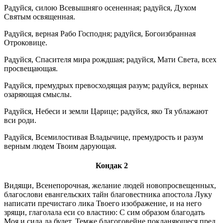
Радуйся, силою Всевышняго осененная; радуйся, Духом
Святым освященная.
Радуйся, верная Рабо Господня; радуйся, Богоизбранная
Отроковице.
Радуйся, Спасителя мира рождшая; радуйся, Мати Света, всех
просвещающая.
Радуйся, премудрых превосходящая разум; радуйся, верных
озаряющая смыслы.
Радуйся, Небеси и земли Царице; радуйся, яко Тя ублажают
вси роди.
Радуйся, Всемилостивая Владычице, премудрость и разум
верным людем Твоим дарующая.
Кондак 2
Видящи, Всенепорочная, желание людей новопросвещенных,
благослови евангельских тайн благовестника апостола Луку
написати пречистаго лика Твоего изображение, и на него
зрящи, глаголала еси со властию: С сим образом благодать
Моя и сила да будет. Темже благоговейне покланяющеся пред