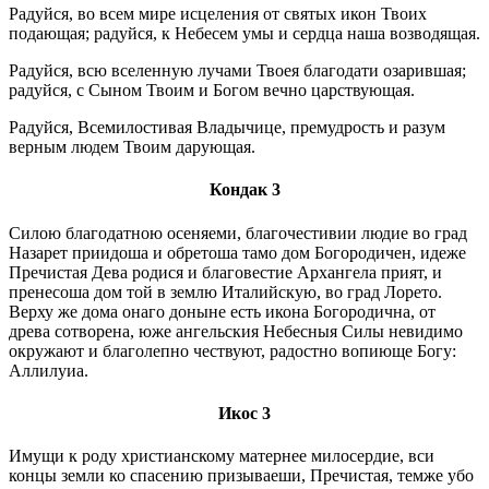
Радуйся, во всем мире исцеления от святых икон Твоих
подающая; радуйся, к Небесем умы и сердца наша возводящая.
Радуйся, всю вселенную лучами Твоея благодати озарившая;
радуйся, с Сыном Твоим и Богом вечно царствующая.
Радуйся, Всемилостивая Владычице, премудрость и разум
верным людем Твоим дарующая.
Кондак 3
Силою благодатною осеняеми, благочестивии людие во град
Назарет приидоша и обретоша тамо дом Богородичен, идеже
Пречистая Дева родися и благовестие Архангела прият, и
пренесоша дом той в землю Италийскую, во град Лорето.
Верху же дома онаго доныне есть икона Богородична, от
древа сотворена, юже ангельския Небесныя Силы невидимо
окружают и благолепно чествуют, радостно вопиюще Богу:
Аллилуиа.
Икос 3
Имущи к роду христианскому матернее милосердие, вси
концы земли ко спасению призываеши, Пречистая, темже убо