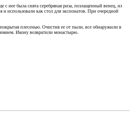
е с нее была снята серебряная риза, позлащенный венец, из
 и использовали как стол для экспонатов. При очередной
 покрытая плесенью. Очистив ее от пыли, все обнаружили в
вфимием. Икону возвратили монастырю.