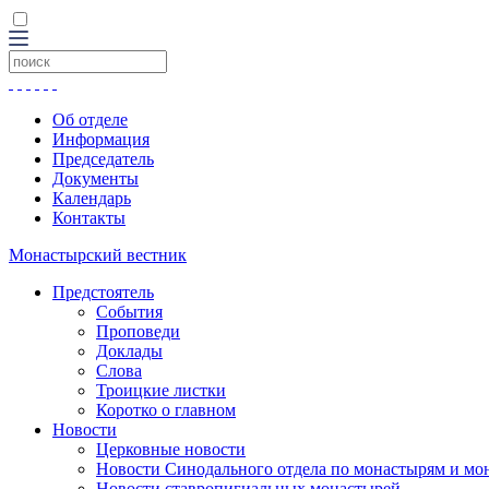
Об отделе
Информация
Председатель
Документы
Календарь
Контакты
Монастырский вестник
Предстоятель
События
Проповеди
Доклады
Слова
Троицкие листки
Коротко о главном
Новости
Церковные новости
Новости Синодального отдела по монастырям и мо
Новости ставропигиальных монастырей