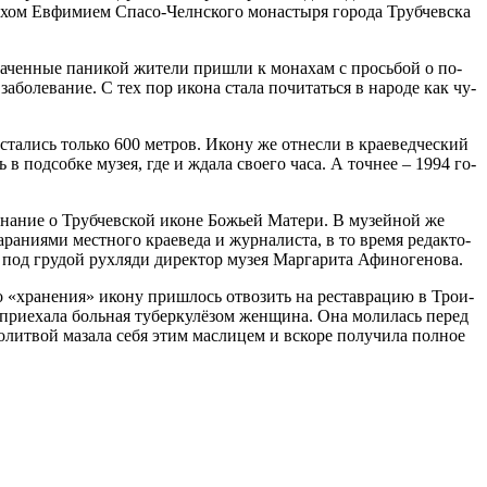
­хом Ев­фи­ми­ем Спа­со-Челн­ско­го мо­на­сты­ря го­ро­да Труб­чев­ска
ва­чен­ные па­ни­кой жи­те­ли при­шли к мо­на­хам с прось­бой о по­
­боле­ва­ние. С тех пор ико­на ста­ла по­чи­тать­ся в на­ро­де как чу­
оста­лись толь­ко 600 мет­ров. Ико­ну же от­нес­ли в кра­е­вед­че­ский
ь в под­соб­ке му­зея, где и жда­ла сво­е­го ча­са. А точ­нее – 1994 го­
ми­на­ние о Труб­чев­ской иконе Бо­жьей Ма­те­ри. В му­зей­ной же
­ни­я­ми мест­но­го кра­е­ве­да и жур­на­ли­ста, в то вре­мя ре­дак­то­
а под гру­дой рух­ля­ди ди­рек­тор му­зея Мар­га­ри­та Афи­но­ге­но­ва.
о «хра­не­ния» ико­ну при­шлось от­во­зить на ре­став­ра­цию в Тро­и­
 при­е­ха­ла боль­ная ту­бер­ку­лё­зом жен­щи­на. Она мо­ли­лась пе­ред
­лит­вой ма­за­ла се­бя этим мас­ли­цем и вско­ре по­лу­чи­ла пол­ное