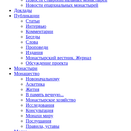
Новости епархиальных монастырей
Доклады
Публикации
Статьи
Интервью
Комментарии
Беседы
Слова
Проповеди
Издания
Монастырский вестник. Журнал
Обсуждение проекта
Монастыри
Монашество
Новоначальному
Аскетика
Жития
В память вечную...
Монастырское хозяйство
Исследования
Консультация
Монахи миру
Послушания
Правила, уставы