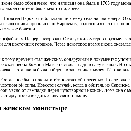
иконе бы­ло обо­зна­че­но, что на­пи­са­на она бы­ла в 1765 го­ду мо­на
о ико­на оби­те­ли бы­ла кем-то по­да­ре­на.
. То­гда на На­ров­чат и бли­жай­шие к нему се­ла на­шла хо­ле­ра. Ох
свя­щен­ни­ки про­шлись по На­ров­ча­ту, на­дол­го из­гнал страш­ное за
что та­кое бо­лез­ни.
­це­фаб­ри­ку. Пе­ще­ры взо­рва­ли. От двух ки­ло­мет­ров под­зе­ме­лья 
в­ки для цве­точ­ных горш­ков. Через неко­то­рое вре­мя ико­на ока­за­лас
ый к то­му вре­ме­ни стал жен­ским, об­на­ру­жи­ли в до­ку­мен­тах упо­
­ская ико­на Бо­жи­ей Ма­те­ри» сто­я­ла над­пись: «уте­ря­на». Но ста­ра
о­ля­ко­ва эта ико­на бы­ла най­де­на в за­пас­ни­ках му­зея. Её от­ко­па­л
Осталь­ное бы­ло по­кры­то тём­но-зе­ле­ной пле­се­нью. По­сле та­ко­г
чу­до­твор­ной си­лы. Из­ве­стен слу­чай, ко­гда в оби­тель из Са­ран­ска
­бой мас­ло от лам­пад­ки пе­ред чу­до­твор­ной ико­ной. До­ма она с мо
­на­стырь, чтобы воз­дать хва­лу свя­той иконе.
м женском монастыре