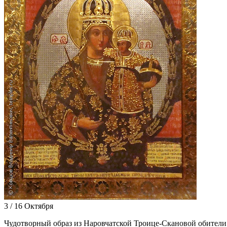
3 / 16 Октября
Чу­до­твор­ный об­раз из На­ров­чат­ской Тро­и­це-Ска­но­вой оби­те­ли