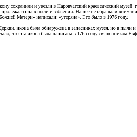
ону сохранили и увезли в Наровчатский краеведческий музей, гд
пролежала она в пыли и забвении. На нее не обращали внимания
Божией Матери» написали: «утеряна». Это было в 1976 году.
Церкви, икона была обнаружена в запасниках музея, но в пыли и
ачало, что эта икона была написана в 1765 году священником Е