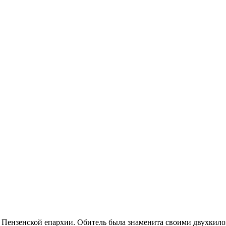
 Пен­зен­ской епар­хии. Оби­тель бы­ла зна­ме­ни­та сво­и­ми двух­ки­ло­