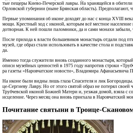
тые пе­ще­ры Ки­е­во-Пе­чер­ской лав­ры. На хра­ня­щей­ся в оби­те­ли 
Ор­лов­ской гу­бер­нии (ныне Брян­ская об­ласть). Пред­по­ла­га­ют, чт
Пер­вые упо­ми­на­ния об иконе до­хо­дят до нас с кон­ца ХVIII ве­ка
мо­щи. Крест­ный ход с ико­ной, ко­то­рым всё мест­ное на­се­ле­ние и 
до­твор­ная. К ней по­шли па­лом­ни­ки, да и са­ми мо­на­хи за­бы­ли, 
По­сле при­хо­да к вла­сти боль­ше­ви­ков мо­на­стырь от­да­ли под пти
му­зей, где об­раз ста­ли ис­поль­зо­вать в ка­че­стве сто­ла и под­ста
да.
Имен­но то­гда слу­жи­те­ли вновь со­здан­но­го мо­на­сты­ря, ко­то­р
опи­си му­зей­ных цен­но­стей в 1975 го­ду на­про­тив стро­ки «Труб­чев
ра га­зе­ты «На­ров­чат­ские но­во­сти», Вла­ди­ми­ра Афа­на­сье­ви­ча П
На иконе бы­ли вид­ны лишь гла­за Спа­си­те­ля и лик Бо­го­ро­ди­цы. 
це-Сер­ги­е­ву Лав­ру. Но от это­го свя­той об­раз не по­те­рял сво­ей 
Труб­чев­ской ико­ной Бо­жи­ей Ма­те­ри и, уез­жая до­мой, взя­ла с со
ис­це­ле­ние. Через ме­сяц она вновь при­е­ха­ла в На­ров­чат­ский мо
Почитание святыни в Троице-Сканово