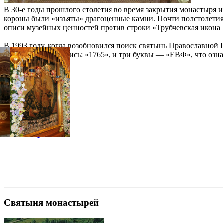
В 30-е годы прошлого столетия во время закрытия монастыря ик
короны были «изъяты» драгоценные камни. Почти полстолетия 
описи музейных ценностей против строки «Трубчевская икона 
В 1993 году, когда возобновился поиск святынь Православной 
уголке иконы надпись: «1765», и три буквы — «ЕВФ», что озн
Галерея
Святыня монастырей