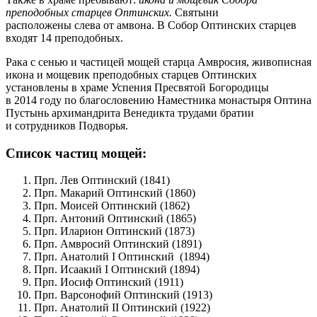
преподобных старцев Оптинских.
Святыни
расположены слева от амвона. В Собор Оптинских старцев
входят 14 преподобных.
Рака с сенью и частицей мощей старца Амвросия, живописная
икона и мощевик преподобных старцев Оптинских
установлены в храме Успения Пресвятой Богородицы
в 2014 году по благословению Наместника монастыря Оптина
Пустынь архимандрита Венедикта трудами братии
и сотрудников Подворья.
Список частиц мощей:
Прп. Лев Оптинский (1841)
Прп. Макарий Оптинский (1860)
Прп. Моисей Оптинский (1862)
Прп. Антоний Оптинский (1865)
Прп. Иларион Оптинский (1873)
Прп.
Амвросий Оптинский (1891)
Прп.
Анатолий
I Оптинский (1894)
Прп.
Исаакий
I Оптинский (1894)
Прп.
Иосиф Оптинский (1911)
Прп.
Варсонофий Оптинский (1913)
Прп.
Анатолий II Оптинский (1922)