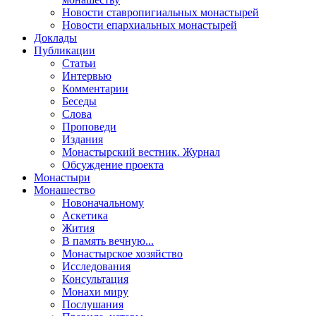
Новости ставропигиальных монастырей
Новости епархиальных монастырей
Доклады
Публикации
Статьи
Интервью
Комментарии
Беседы
Слова
Проповеди
Издания
Монастырский вестник. Журнал
Обсуждение проекта
Монастыри
Монашество
Новоначальному
Аскетика
Жития
В память вечную...
Монастырское хозяйство
Исследования
Консультация
Монахи миру
Послушания