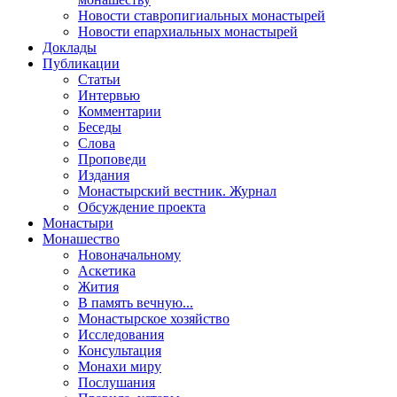
Новости ставропигиальных монастырей
Новости епархиальных монастырей
Доклады
Публикации
Статьи
Интервью
Комментарии
Беседы
Слова
Проповеди
Издания
Монастырский вестник. Журнал
Обсуждение проекта
Монастыри
Монашество
Новоначальному
Аскетика
Жития
В память вечную...
Монастырское хозяйство
Исследования
Консультация
Монахи миру
Послушания