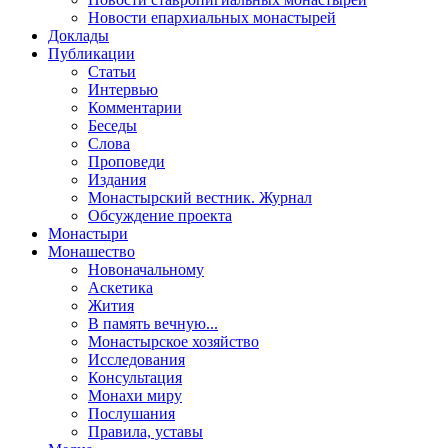
Новости епархиальных монастырей
Доклады
Публикации
Статьи
Интервью
Комментарии
Беседы
Слова
Проповеди
Издания
Монастырский вестник. Журнал
Обсуждение проекта
Монастыри
Монашество
Новоначальному
Аскетика
Жития
В память вечную...
Монастырское хозяйство
Исследования
Консультация
Монахи миру
Послушания
Правила, уставы