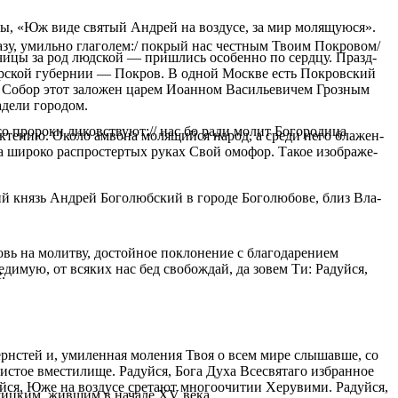
цы, «Юж ви­де свя­тый Ан­дрей на воз­ду­се, за мир мо­ля­щу­ю­ся».
азу, умильно глаголем:/ покрый нас честным Твоим Покровом/
ды­чи­цы за род люд­ской — при­шлись осо­бен­но по серд­цу. Празд­
и­мир­ской гу­бер­нии — По­кров. В од­ной Москве есть По­кров­ский
о. Со­бор этот за­ло­жен ца­рем Иоан­ном Ва­си­лье­ви­чем Гроз­ным
де­ли го­ро­дом.
со пророки ликовствуют:// нас бо ради молит Богородица
 ек­те­нию. Око­ло ам­во­на мо­ля­щий­ся на­род, а сре­ди него бла­жен­
а ши­ро­ко рас­про­стер­тых ру­ках Свой омо­фор. Та­кое изо­бра­же­
кий князь Ан­дрей Бо­го­люб­ский в го­ро­де Бо­го­лю­бо­ве, близ Вла­
ь на молитву, достойное поклонение с благодарением
имую, от всяких нас бед свобождай, да зовем Ти: Радуйся,
.
ернстей и, умиленная моления Твоя о всем мире слышавше, со
чистое вместилище. Радуйся, Бога Духа Всесвятаго избранное
уйся, Юже на воздусе сретают многоочитии Херувими. Радуйся,
у­шиц­ким, жив­шим в на­ча­ле XV ве­ка.