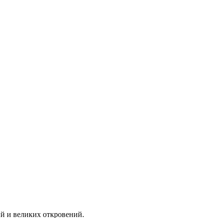
 и ве­ли­ких от­кро­ве­ний.