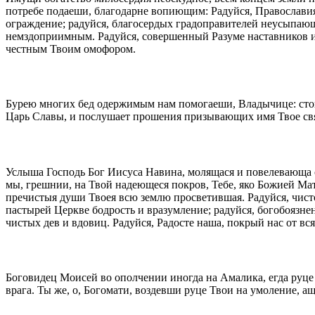
потребе подаеши, благодарне вопиющим: Радуйся, Православия
ограждение; радуйся, благосердых градоправителей неусыпающ
немздоприимным. Радуйся, совершенный Разуме наставников и д
честным Твоим омофором.
Бурею многих бед одержимым нам помогаеши, Владычице: стои
Царь Славы, и послушает прошения призывающих имя Твое свя
Услыша Господь Бог Иисуса Навина, молящася и повелевающа с
мы, грешнии, на Твой надеющеся покров, Тебе, яко Божией Мат
пречистыя души Твоея всю землю просветившая. Радуйся, чисто
пастырей Церкве бодрость и вразумление; радуйся, богобоязне
чистых дев и вдовиц. Радуйся, Радосте наша, покрый нас от в
Боговидец Моисей во ополчении иногда на Амалика, егда руце
врага. Ты же, о, Богомати, воздевши руце Твои на умоление,