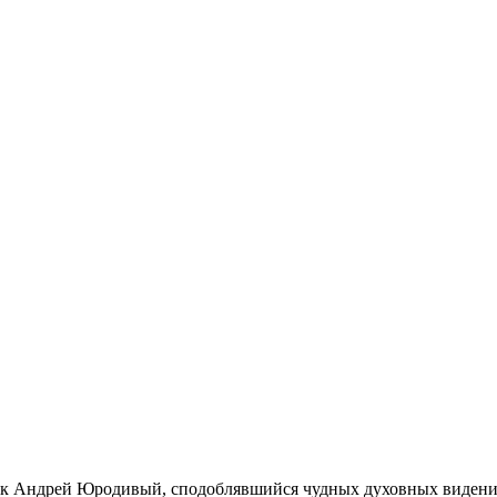
к Ан­дрей Юро­ди­вый, спо­доб­ляв­ший­ся чуд­ных ду­хов­ных ви­де­ний