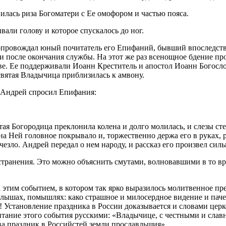
ась ри­за Бо­го­ма­те­ри с Ее омо­фо­ром и ча­стью по­я­са.
­ли го­ло­ву и ко­то­рое спус­ка­лось до ног.
ро­вож­дал юный по­чи­та­тель его Епи­фа­ний, быв­ший впо­след­ствии
и по­сле окон­ча­ния служ­бы. На этот же раз все­нощ­ное бде­ние про­
­ве. Ее под­дер­жи­ва­ли Иоанн Кре­сти­тель и апо­стол Иоанн Бо­го­сло
­тая Вла­ды­чи­ца при­бли­зи­лась к ам­во­ну.
й Ан­дрей спро­сил Епи­фа­ния:
Бо­го­ро­ди­ца пре­кло­ни­ла ко­ле­на и дол­го мо­ли­лась, и сле­зы сте
на Ней го­лов­ное по­кры­ва­ло и, тор­же­ствен­но дер­жа его в ру­ках, 
з­ло. Ан­дрей пе­ре­дал о нем на­ро­ду, и рас­сказ его про­из­вел силь­
стра­не­ния. Это мож­но объ­яс­нить сму­та­ми, вол­но­вав­ши­ми в то вр
а этим со­бы­ти­ем, в ко­то­ром так яр­ко вы­ра­зи­лось мо­лит­вен­ное 
­шах, по­мыш­лях: ка­ко страш­ное и ми­ло­серд­ное ви­де­ние и па­че на
 Уста­нов­ле­ние празд­ни­ка в Рос­сии до­ка­зы­ва­ет­ся и сло­ва­ми цер­
­та­ние это­го со­бы­тия рус­ски­ми: «Вла­ды­чи­це, с чест­ны­ми и слав­
­ва празд­ник в Рос­сий­стей зем­ли про­слав­ль­шия».