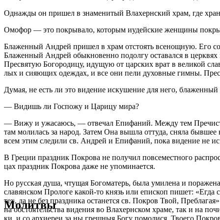
Од­на­жды он при­шел в зна­ме­ни­тый Влахерн­ский храм, где хра­ни­л
Омо­фор — это по­кры­ва­ло, ко­то­рым иудей­ские жен­щи­ны по­кры­ва
Бла­жен­ный Ан­дрей при­шел в храм от­сто­ять все­нощ­ную. Его со­п
Бла­жен­ный Ан­дрей обык­но­вен­но по­дол­гу оста­вал­ся в церк­вях 
Пре­свя­тую Бо­го­ро­ди­цу, иду­щую от цар­ских врат в ве­ли­кой сла
лых и си­я­ю­щих одеж­дах, и все они пе­ли ду­хов­ные гим­ны. Пре­свя
Ду­мая, не есть ли это ви­де­ние ис­ку­ше­ние для него, бла­жен­ны
— Ви­дишь ли Гос­по­жу и Ца­ри­цу ми­ра?
— Ви­жу и ужа­са­юсь, — от­ве­чал Епи­фа­ний. Меж­ду тем Пре­чи­стая 
там мо­ли­лась за на­род. За­тем Она вы­шла от­ту­да, сня­ла быв­шее 
всем этим сле­ди­ли св. Ан­дрей и Епи­фа­ний, по­ка ви­де­ние не ис­че
В Гре­ции празд­ник По­кро­ва не по­лу­чил по­все­мест­но­го рас­про­
цах празд­ник По­кро­ва да­же не упо­ми­на­ет­ся.
Но рус­ская ду­ша, чту­щая Бо­го­ма­терь, бы­ла уми­ле­на и по­ра­же­н
сла­вян­ском Про­ло­ге ка­кой-то князь или епи­скоп пи­шет: «Егда слы
тех, да не без празд­ни­ка оста­нет­ся св. По­кров Твой, Пре­б­ла­гая»!
Молитвы
на об­сто­я­тель­ства ви­де­ния во Влахерн­ском хра­ме, так и на по­чи
ки, и со ар­хи­ереи за ны греш­ныя Бо­гу по­мо­ли­ся, Тво­е­го По­кро