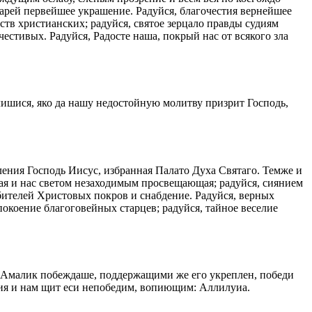
тарей первейшее украшение. Радуйся, благочестия вернейшее
тв христианских; радуйся, святое зерцало правды судиям
стивых. Радуйся, Радосте наша, покрый нас от всякого зла
ишися, яко да нашу недостойную молитву призрит Господь,
ения Господь Иисус, избранная Палато Духа Святаго. Темже и
ная и нас светом незаходимым просвещающая; радуйся, сиянием
обителей Христовых покров и снабдение. Радуйся, верных
окоение благоговейных старцев; радуйся, тайное веселие
да Амалик побеждаше, поддержащими же его укреплен, победи
кия и нам щит еси непобедим, вопиющим: Аллилуиа.