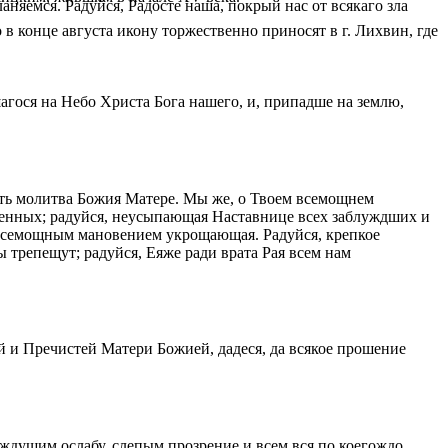
яемся. Радуйся, Радосте наша, покрый нас от всякаго зла
в кон­це ав­гу­ста ико­ну тор­же­ствен­но при­но­сят в г. Лих­вин, где
агося на Небо Христа Бога нашего, и, припадше на землю,
есть молитва Божия Матере. Мы же, о Твоем всемощнем
ененных; радуйся, неусыпающая Наставнице всех заблуждших и
 всемощным мановением укрощающая. Радуйся, крепкое
ы трепещут; радуйся, Еяже ради врата Рая всем нам
 и Пречистей Матери Божией, дадеся, да всякое прошение
ждущим ослабу, слепым прозрение и всем вся по коегождо