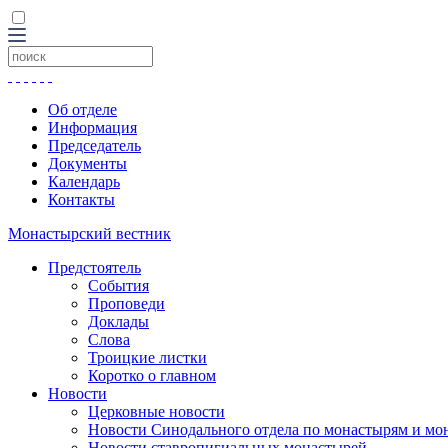
Об отделе
Информация
Председатель
Документы
Календарь
Контакты
Монастырский вестник
Предстоятель
События
Проповеди
Доклады
Слова
Троицкие листки
Коротко о главном
Новости
Церковные новости
Новости Синодального отдела по монастырям и мо
Новости ставропигиальных монастырей