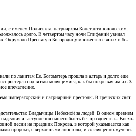
, с име­нем По­ли­евк­та, пат­ри­ар­хом Кон­стан­ти­но­поль­ским.
дол­жа­лось дол­го. В чет­вер­том ча­су но­чи Епи­фа­ний уви­дал
в. Окру­жа­ло Пре­свя­тую Бо­го­ро­ди­цу мно­же­ство свя­тых в бе­
­ка­ли по ла­ни­там Ее. Бо­го­ма­терь про­шла в ал­тарь и дол­го еще
рас­про­стер­ла над все­ми мо­ля­щи­ми­ся, как бы по­кры­вая им их. За
ное впе­чат­ле­ние.
е­мя им­пе­ра­тор­ский и пат­ри­ар­ший пре­сто­лы. В гре­че­ских свят­
пред­ста­тель­ство Вла­ды­чи­цы Небес­ной за лю­дей. В од­ном древ­нем
­де­я­ния и за­ступ­ле­ния на­ше­го бысть без празд­не­ства... Вос­хо­
ков­ной пес­ни на празд­ник По­кро­ва, в ко­то­рой ука­зы­ва­ет­ся как
ны­ми про­ро­ки, с вер­хов­ны­ми апо­сто­лы, и со свя­щен­но-му­че­ни­