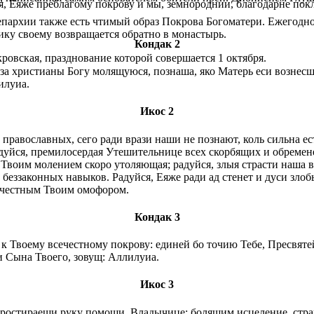
Еяже преблагому покрову и мы, земнороднии, благодарне поклан
ар­хии так­же есть чти­мый об­раз По­кро­ва Бо­го­ма­те­ри. Еже­год­но 
и­ку сво­е­му воз­вра­ща­ет­ся об­рат­но в мо­на­стырь.
Кондак 2
в­ская, празд­но­ва­ние ко­то­рой со­вер­ша­ет­ся 1 ок­тяб­ря.
за христианы Богу молящуюся, познаша, яко Матерь еси вознесш
илуиа.
Икос 2
 православных, сего ради врази наши не познают, коль сильна 
Радуйся, премилосердая Утешительнице всех скорбящих и обрем
 Твоим молением скоро утоляющая; радуйся, злыя страсти наша
беззаконных навыков. Радуйся, Еяже ради ад стенет и дуси злоб
ла честным Твоим омофором.
Кондак 3
 Твоему всечестному покрову: единей бо точию Тебе, Пресвятей
и Сына Твоего, зовущ: Аллилуиа.
Икос 3
простираеши руку помощи, Владычице: болящим исцеление, стра