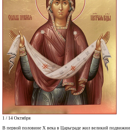
1 / 14 Октября
В пер­вой по­ло­вине X ве­ка в Ца­рь­гра­де жил ве­ли­кий по­движ­ни