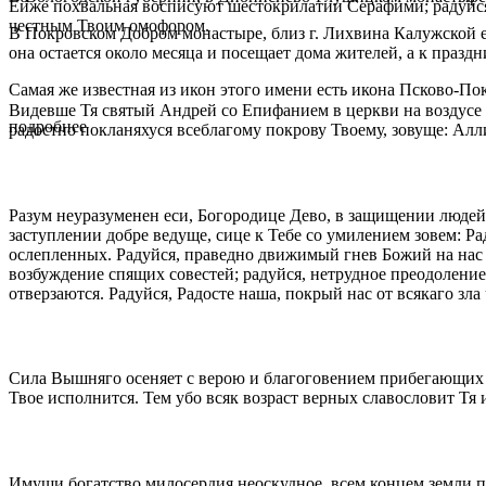
Ейже похвальная восписуют шестокрилатии Серафими; радуйся, 
честным Твоим омофором.
В По­кров­ском Доб­ром мо­на­сты­ре, близ г. Лих­ви­на Ка­луж­ской еп
она оста­ет­ся око­ло ме­ся­ца и по­се­ща­ет до­ма жи­те­лей, а к празд­н
Са­мая же из­вест­ная из икон это­го име­ни есть ико­на Пско­во-По­кро
Видевше Тя святый Андрей со Епифанием в церкви на воздусе 
подробнее
радостно покланяхуся всеблагому покрову Твоему, зовуще: Алл
Разум неуразуменен еси, Богородице Дево, в защищении людей
заступлении добре ведуще, сице к Тебе со умилением зовем: 
ослепленных. Радуйся, праведно движимый гнев Божий на нас
возбуждение спящих совестей; радуйся, нетрудное преодоление 
отверзаются. Радуйся, Радосте наша, покрый нас от всякаго з
Сила Вышняго осеняет с верою и благоговением прибегающих к
Твое исполнится. Тем убо всяк возраст верных славословит Тя 
Имущи богатство милосердия неоскудное, всем концем земли 