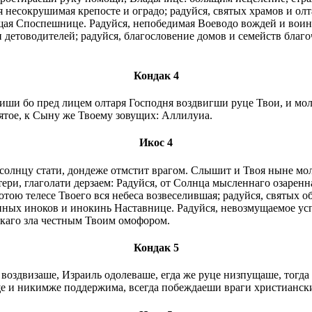
 несокрушимая крепосте и оградо; радуйся, святых храмов и ол
ая Споспешнице. Радуйся, непобедимая Воеводо вождей и воинс
етоводителей; радуйся, благословение домов и семейств благоче
Кондак 4
ши бо пред лицем олтаря Господня воздвигши руце Твои, и мол
тое, к Сыну же Твоему зовущих: Аллилуиа.
Икос 4
олнцу стати, дондеже отмстит врагом. Слышит и Твоя ныне мол
ери, глаголати дерзаем: Радуйся, от Солнца мысленнаго озарен
тою телесе Твоего вся небеса возвеселившая; радуйся, святых 
нных иноков и инокинь Наставнице. Радуйся, невозмущаемое усп
сякаго зла честным Твоим омофором.
Кондак 5
 воздвизаше, Израиль одолеваше, егда же руце низпущаше, тог
 аще и никимже поддержима, всегда побеждаеши враги христианс