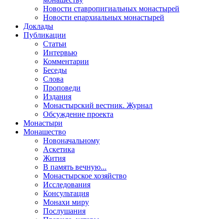
Новости ставропигиальных монастырей
Новости епархиальных монастырей
Доклады
Публикации
Статьи
Интервью
Комментарии
Беседы
Слова
Проповеди
Издания
Монастырский вестник. Журнал
Обсуждение проекта
Монастыри
Монашество
Новоначальному
Аскетика
Жития
В память вечную...
Монастырское хозяйство
Исследования
Консультация
Монахи миру
Послушания