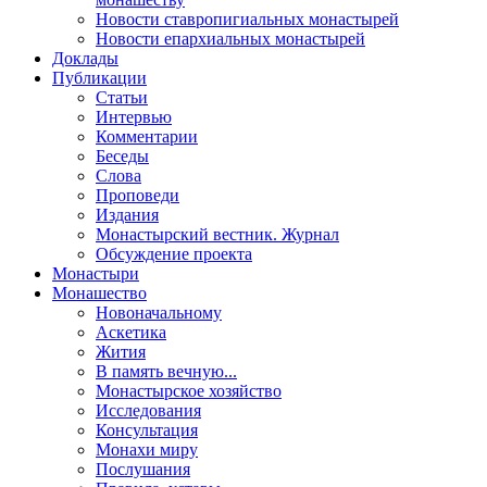
Новости ставропигиальных монастырей
Новости епархиальных монастырей
Доклады
Публикации
Статьи
Интервью
Комментарии
Беседы
Слова
Проповеди
Издания
Монастырский вестник. Журнал
Обсуждение проекта
Монастыри
Монашество
Новоначальному
Аскетика
Жития
В память вечную...
Монастырское хозяйство
Исследования
Консультация
Монахи миру
Послушания