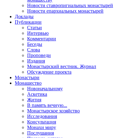
Новости ставропигиальных монастырей
Новости епархиальных монастырей
Доклады
Публикации
Статьи
Интервью
Комментарии
Беседы
Слова
Проповеди
Издания
Монастырский вестник. Журнал
Обсуждение проекта
Монастыри
Монашество
Новоначальному
Аскетика
Жития
В память вечную...
Монастырское хозяйство
Исследования
Консультация
Монахи миру
Послушания