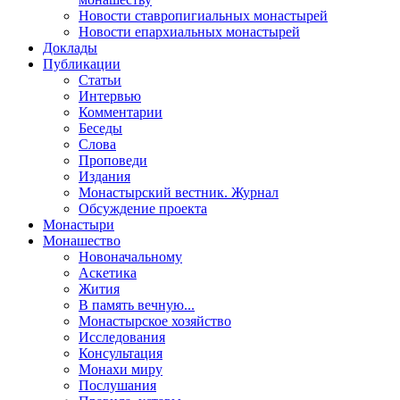
Новости ставропигиальных монастырей
Новости епархиальных монастырей
Доклады
Публикации
Статьи
Интервью
Комментарии
Беседы
Слова
Проповеди
Издания
Монастырский вестник. Журнал
Обсуждение проекта
Монастыри
Монашество
Новоначальному
Аскетика
Жития
В память вечную...
Монастырское хозяйство
Исследования
Консультация
Монахи миру
Послушания