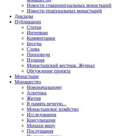
Новости ставропигиальных монастырей
Новости епархиальных монастырей
Доклады
Публикации
Статьи
Интервью
Комментарии
Беседы
Слова
Проповеди
Издания
Монастырский вестник. Журнал
Обсуждение проекта
Монастыри
Монашество
Новоначальному
Аскетика
Жития
В память вечную...
Монастырское хозяйство
Исследования
Консультация
Монахи миру
Послушания