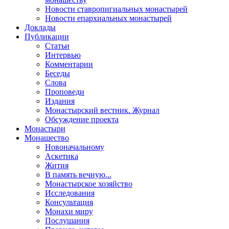
Новости ставропигиальных монастырей
Новости епархиальных монастырей
Доклады
Публикации
Статьи
Интервью
Комментарии
Беседы
Слова
Проповеди
Издания
Монастырский вестник. Журнал
Обсуждение проекта
Монастыри
Монашество
Новоначальному
Аскетика
Жития
В память вечную...
Монастырское хозяйство
Исследования
Консультация
Монахи миру
Послушания