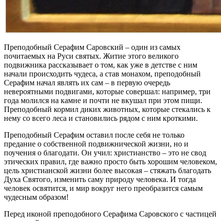
Преподобный Серафим Саровский – один из самых
почитаемых на Руси святых. Житие этого великого
подвижника рассказывает о том, как уже в детстве с ним
начали происходить чудеса, а став монахом, преподобный
Серафим начал являть их сам – в первую очередь
невероятными подвигами, которые совершал: например, три
года молился на камне и почти не вкушал при этом пищи.
Преподобный кормил диких животных, которые стекались к
нему со всего леса и становились рядом с ним кроткими.
Преподобный Серафим оставил после себя не только
предание о собственной подвижнической жизни, но и
поучения о благодати. Он учил: христианство – это не свод
этических правил, где важно просто быть хорошим человеком,
цель христианской жизни более высокая – стяжать благодать
Духа Святого, изменить саму природу человека. И тогда
человек освятится, и мир вокруг него преобразится самым
чудесным образом!
Перед иконой преподобного Серафима Саровского с частицей