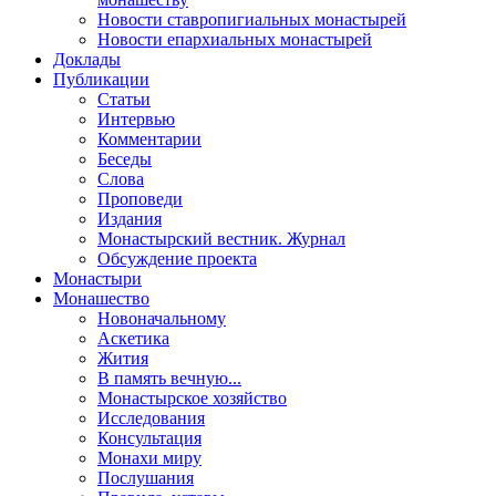
Новости ставропигиальных монастырей
Новости епархиальных монастырей
Доклады
Публикации
Статьи
Интервью
Комментарии
Беседы
Слова
Проповеди
Издания
Монастырский вестник. Журнал
Обсуждение проекта
Монастыри
Монашество
Новоначальному
Аскетика
Жития
В память вечную...
Монастырское хозяйство
Исследования
Консультация
Монахи миру
Послушания