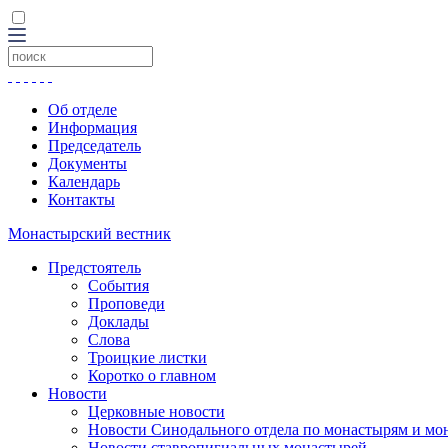
Об отделе
Информация
Председатель
Документы
Календарь
Контакты
Монастырский вестник
Предстоятель
События
Проповеди
Доклады
Слова
Троицкие листки
Коротко о главном
Новости
Церковные новости
Новости Синодального отдела по монастырям и мо
Новости ставропигиальных монастырей