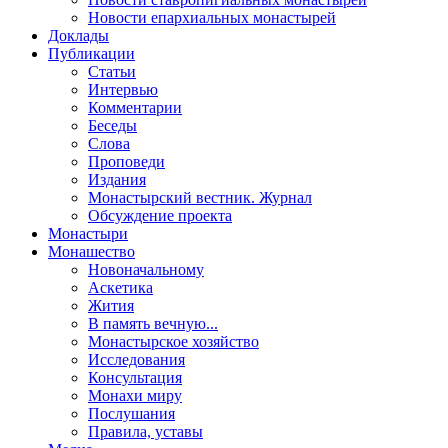
Новости епархиальных монастырей
Доклады
Публикации
Статьи
Интервью
Комментарии
Беседы
Слова
Проповеди
Издания
Монастырский вестник. Журнал
Обсуждение проекта
Монастыри
Монашество
Новоначальному
Аскетика
Жития
В память вечную...
Монастырское хозяйство
Исследования
Консультация
Монахи миру
Послушания
Правила, уставы