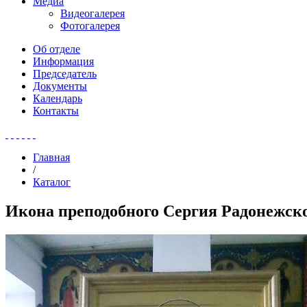
Медиа
Видеогалерея
Фотогалерея
Об отделе
Информация
Председатель
Документы
Календарь
Контакты
Главная
/
Каталог
Икона преподобного Сергия Радонежско