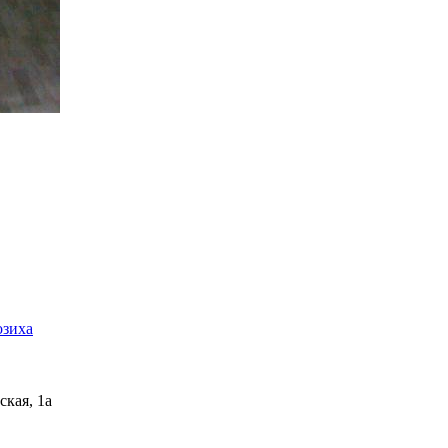
озиха
ская, 1а