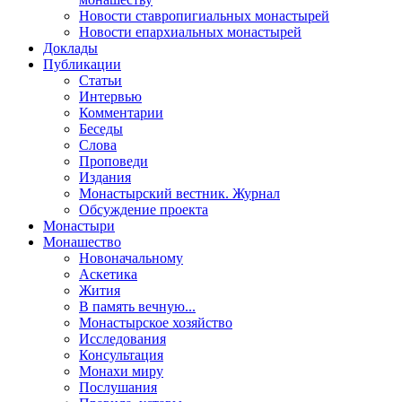
Новости ставропигиальных монастырей
Новости епархиальных монастырей
Доклады
Публикации
Статьи
Интервью
Комментарии
Беседы
Слова
Проповеди
Издания
Монастырский вестник. Журнал
Обсуждение проекта
Монастыри
Монашество
Новоначальному
Аскетика
Жития
В память вечную...
Монастырское хозяйство
Исследования
Консультация
Монахи миру
Послушания