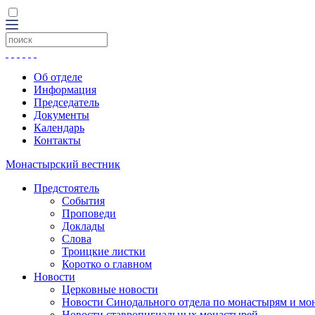
Об отделе
Информация
Председатель
Документы
Календарь
Контакты
Монастырский вестник
Предстоятель
События
Проповеди
Доклады
Слова
Троицкие листки
Коротко о главном
Новости
Церковные новости
Новости Синодального отдела по монастырям и мо
Новости ставропигиальных монастырей