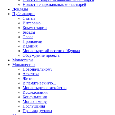
Новости епархиальных монастырей
Доклады
Публикации
Статьи
Интервью
Комментарии
Беседы
Слова
Проповеди
Издания
Монастырский вестник. Журнал
Обсуждение проекта
Монастыри
Монашество
Новоначальному
Аскетика
Жития
В память вечную...
Монастырское хозяйство
Исследования
Консультация
Монахи миру
Послушания
Правила, уставы