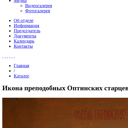
Медиа
Видеогалерея
Фотогалерея
Об отделе
Информация
Председатель
Документы
Календарь
Контакты
Главная
/
Каталог
Икона преподобных Оптинских старце