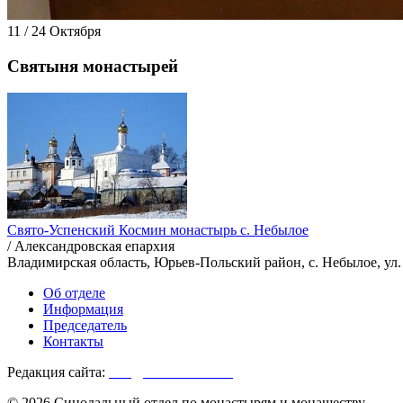
11 / 24 Октября
Святыня монастырей
Свято-Успенский Космин монастырь с. Небылое
/ Александровская епархия
Владимирская область, Юрьев-Польский район, с. Небылое, ул
Об отделе
Информация
Председатель
Контакты
Редакция сайта:
info@monasterium.ru
© 2026 Синодальный отдел по монастырям и монашеству