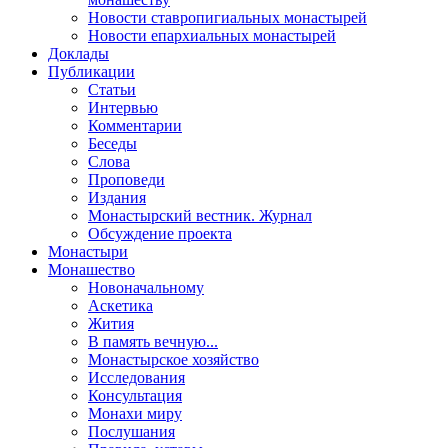
Новости ставропигиальных монастырей
Новости епархиальных монастырей
Доклады
Публикации
Статьи
Интервью
Комментарии
Беседы
Слова
Проповеди
Издания
Монастырский вестник. Журнал
Обсуждение проекта
Монастыри
Монашество
Новоначальному
Аскетика
Жития
В память вечную...
Монастырское хозяйство
Исследования
Консультация
Монахи миру
Послушания