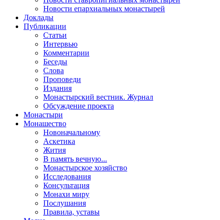
Новости епархиальных монастырей
Доклады
Публикации
Статьи
Интервью
Комментарии
Беседы
Слова
Проповеди
Издания
Монастырский вестник. Журнал
Обсуждение проекта
Монастыри
Монашество
Новоначальному
Аскетика
Жития
В память вечную...
Монастырское хозяйство
Исследования
Консультация
Монахи миру
Послушания
Правила, уставы