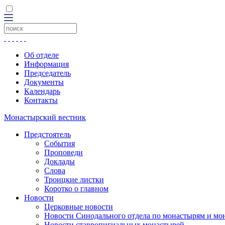
Об отделе
Информация
Председатель
Документы
Календарь
Контакты
Монастырский вестник
Предстоятель
События
Проповеди
Доклады
Слова
Троицкие листки
Коротко о главном
Новости
Церковные новости
Новости Синодального отдела по монастырям и мо
Новости ставропигиальных монастырей