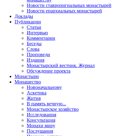
Новости ставропигиальных монастырей
Новости епархиальных монастырей
Доклады
Публикации
Статьи
Интервью
Комментарии
Беседы
Слова
Проповеди
Издания
Монастырский вестник. Журнал
Обсуждение проекта
Монастыри
Монашество
Новоначальному
Аскетика
Жития
В память вечную...
Монастырское хозяйство
Исследования
Консультация
Монахи миру
Послушания