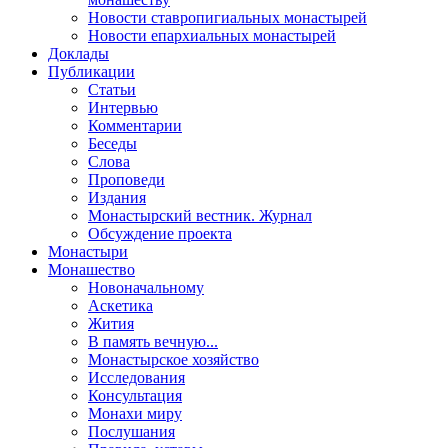
Новости ставропигиальных монастырей
Новости епархиальных монастырей
Доклады
Публикации
Статьи
Интервью
Комментарии
Беседы
Слова
Проповеди
Издания
Монастырский вестник. Журнал
Обсуждение проекта
Монастыри
Монашество
Новоначальному
Аскетика
Жития
В память вечную...
Монастырское хозяйство
Исследования
Консультация
Монахи миру
Послушания