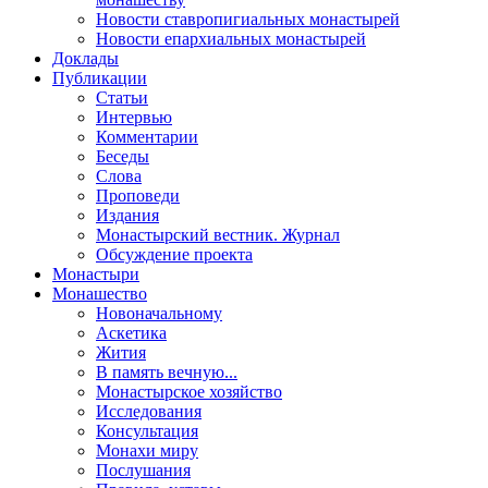
Новости ставропигиальных монастырей
Новости епархиальных монастырей
Доклады
Публикации
Статьи
Интервью
Комментарии
Беседы
Слова
Проповеди
Издания
Монастырский вестник. Журнал
Обсуждение проекта
Монастыри
Монашество
Новоначальному
Аскетика
Жития
В память вечную...
Монастырское хозяйство
Исследования
Консультация
Монахи миру
Послушания