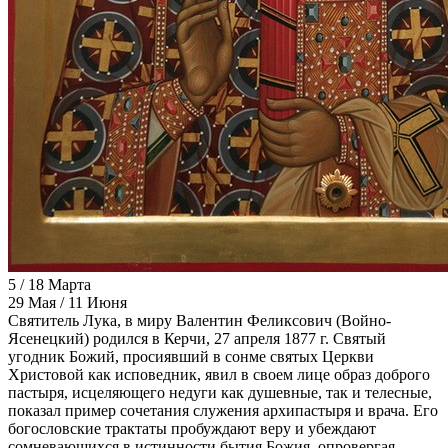
5 / 18 Марта
29 Мая / 11 Июня
Святитель Лука, в миру Валентин Феликсович (Войно-
Ясенецкий) родился в Керчи, 27 апреля 1877 г. Святый
угодник Божий, просиявший в сонме святых Церкви
Христовой как исповедник, явил в своем лице образ доброго
пастыря, исцеляющего недуги как душевные, так и телесные,
показал пример сочетания служения архипастыря и врача. Его
богословские трактаты пробуждают веру и убеждают
сомневающихся в истинности бытия Божия, опровергая