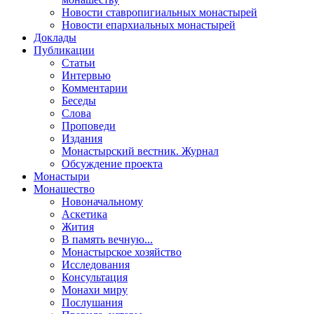
Новости ставропигиальных монастырей
Новости епархиальных монастырей
Доклады
Публикации
Статьи
Интервью
Комментарии
Беседы
Слова
Проповеди
Издания
Монастырский вестник. Журнал
Обсуждение проекта
Монастыри
Монашество
Новоначальному
Аскетика
Жития
В память вечную...
Монастырское хозяйство
Исследования
Консультация
Монахи миру
Послушания