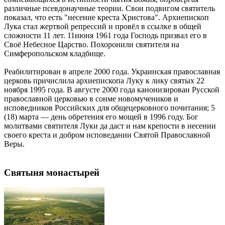
различные псевдонаучные теории. Свои подвигом святитель
показал, что есть "несение креста Христова". Архиепископ
Лука стал жертвой репрессий и провёл в ссылке в общей
сложности 11 лет. 11июня 1961 года Господь призвал его в
Своё Небесное Царство. Похоронили святителя на
Симферопольском кладбище.
Реабилитирован в апреле 2000 года. Украинская православная
церковь причислила архиепископа Луку к лику святых 22
ноября 1995 года. В августе 2000 года канонизирован Русской
православной церковью в сонме новомучеников и
исповедников Российских для общецерковного почитания; 5
(18) марта — день обретения его мощей в 1996 году. Бог
молитвами святителя Луки да даст и нам крепости в несении
своего креста и добром исповедании Святой Православной
Веры.
Святыня монастырей