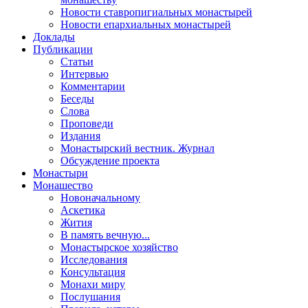
Новости ставропигиальных монастырей
Новости епархиальных монастырей
Доклады
Публикации
Статьи
Интервью
Комментарии
Беседы
Слова
Проповеди
Издания
Монастырский вестник. Журнал
Обсуждение проекта
Монастыри
Монашество
Новоначальному
Аскетика
Жития
В память вечную...
Монастырское хозяйство
Исследования
Консультация
Монахи миру
Послушания