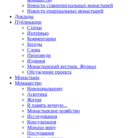
Новости ставропигиальных монастырей
Новости епархиальных монастырей
Доклады
Публикации
Статьи
Интервью
Комментарии
Беседы
Слова
Проповеди
Издания
Монастырский вестник. Журнал
Обсуждение проекта
Монастыри
Монашество
Новоначальному
Аскетика
Жития
В память вечную...
Монастырское хозяйство
Исследования
Консультация
Монахи миру
Послушания