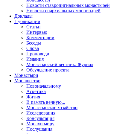
Новости ставропигиальных монастырей
Новости епархиальных монастырей
Доклады
Публикации
Статьи
Интервью
Комментарии
Беседы
Слова
Проповеди
Издания
Монастырский вестник. Журнал
Обсуждение проекта
Монастыри
Монашество
Новоначальному
Аскетика
Жития
В память вечную...
Монастырское хозяйство
Исследования
Консультация
Монахи миру
Послушания