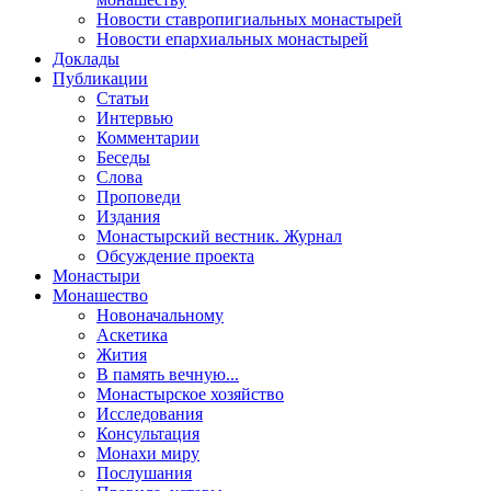
Новости ставропигиальных монастырей
Новости епархиальных монастырей
Доклады
Публикации
Статьи
Интервью
Комментарии
Беседы
Слова
Проповеди
Издания
Монастырский вестник. Журнал
Обсуждение проекта
Монастыри
Монашество
Новоначальному
Аскетика
Жития
В память вечную...
Монастырское хозяйство
Исследования
Консультация
Монахи миру
Послушания