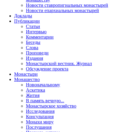
Новости ставропигиальных монастырей
Новости епархиальных монастырей
Доклады
Публикации
Статьи
Интервью
Комментарии
Беседы
Слова
Проповеди
Издания
Монастырский вестник. Журнал
Обсуждение проекта
Монастыри
Монашество
Новоначальному
Аскетика
Жития
В память вечную...
Монастырское хозяйство
Исследования
Консультация
Монахи миру
Послушания