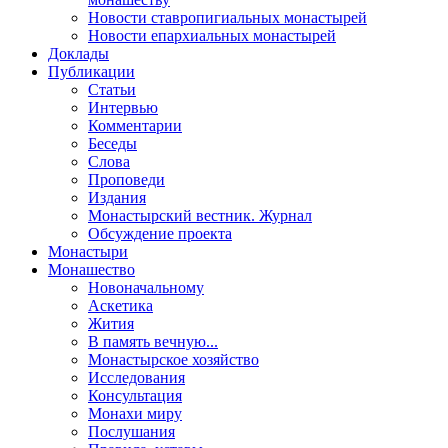
Новости ставропигиальных монастырей
Новости епархиальных монастырей
Доклады
Публикации
Статьи
Интервью
Комментарии
Беседы
Слова
Проповеди
Издания
Монастырский вестник. Журнал
Обсуждение проекта
Монастыри
Монашество
Новоначальному
Аскетика
Жития
В память вечную...
Монастырское хозяйство
Исследования
Консультация
Монахи миру
Послушания