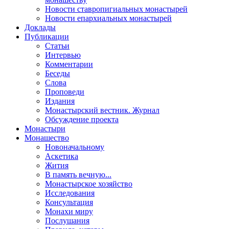
Новости ставропигиальных монастырей
Новости епархиальных монастырей
Доклады
Публикации
Статьи
Интервью
Комментарии
Беседы
Слова
Проповеди
Издания
Монастырский вестник. Журнал
Обсуждение проекта
Монастыри
Монашество
Новоначальному
Аскетика
Жития
В память вечную...
Монастырское хозяйство
Исследования
Консультация
Монахи миру
Послушания